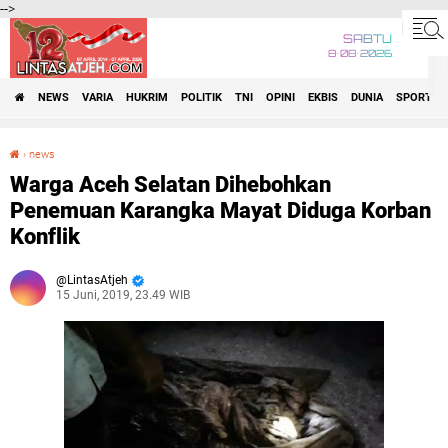
-->
SABTU
8•08•2026
NEWS
VARIA
HUKRIM
POLITIK
TNI
OPINI
EKBIS
DUNIA
SPORT
›
news
Warga Aceh Selatan Dihebohkan Penemuan Karangka Mayat Diduga Korban Konflik
Warga Aceh Selatan Dihebohkan
Penemuan Karangka Mayat Diduga Korban
Konflik
LintasAtjeh
15 Juni, 2019, 23.49 WIB