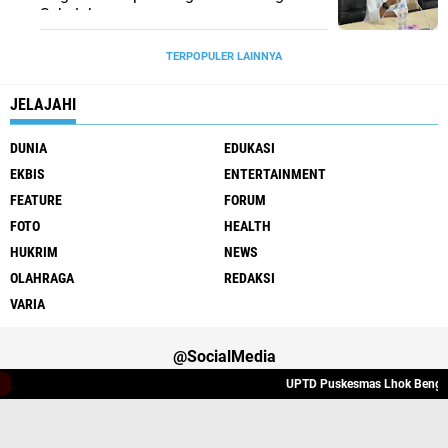
Sekolah
TERPOPULER LAINNYA
JELAJAHI
DUNIA
EDUKASI
EKBIS
ENTERTAINMENT
FEATURE
FORUM
FOTO
HEALTH
HUKRIM
NEWS
OLAHRAGA
REDAKSI
VARIA
@SocialMedia
UPTD Puskesmas Lhok Bengkuang 
Varia
Hukrim
Politik
Redaksi
Indeks