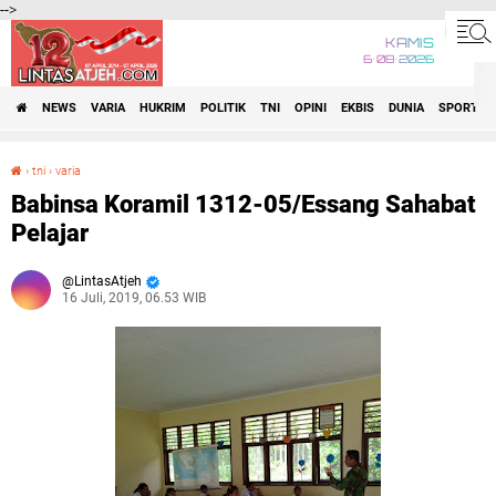
-->
KAMIS
6•08•2026
NEWS
VARIA
HUKRIM
POLITIK
TNI
OPINI
EKBIS
DUNIA
SPORT
›
tni
›
varia
Babinsa Koramil 1312-05/Essang Sahabat Pelajar
Babinsa Koramil 1312-05/Essang Sahabat
Pelajar
LintasAtjeh
16 Juli, 2019, 06.53 WIB