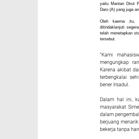
yaitu Mantan Dirut
Daro (A) yang juga an
Oleh kaerna itu, l
ditindaklanjuti sege
telah menetapkan st
tersebut.
"Kami mahasisw
mengungkap ran
Karena akibat da
terbengkalai se
bener Irsadul.
Dalam hal ini, 
masyarakat Sime
dalam pengembal
berjuang menarik
bekerja tanpa har