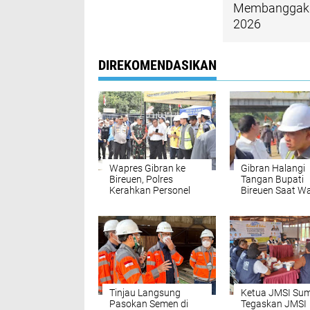
Membanggakan
2026
DIREKOMENDASIKAN
Wapres Gibran ke
Gibran Halangi
Bireuen, Polres
Tangan Bupati
Kerahkan Personel
Bireuen Saat W
dan Perketat
Curhat Belum T
Pengamanan di
Sembako Tahap 
Sejumlah Titik
‎Tinjau Langsung
Ketua JMSI Su
Pasokan Semen di
Tegaskan JMSI