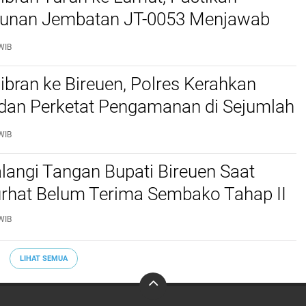
nan Jembatan JT-0053 Menjawab
n Warga
WIB
bran ke Bireuen, Polres Kerahkan
 dan Perketat Pengamanan di Sejumlah
WIB
langi Tangan Bupati Bireuen Saat
rhat Belum Terima Sembako Tahap II
WIB
LIHAT SEMUA