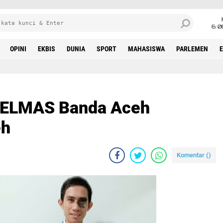
6•0
OPINI
EKBIS
DUNIA
SPORT
MAHASISWA
PARLEMEN
PPELMAS Banda Aceh
eh
Komentar (
)