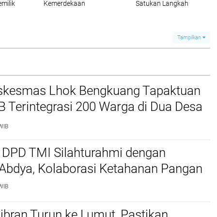
milik
Kemerdekaan
Satukan Langkah
Bentengi Generasi
esi
Muda dari Paham
IRET
Tampilkan
kesmas Lhok Bengkuang Tapaktuan
TB Terintegrasi 200 Warga di Dua Desa
ek Kesehatan Gratis
WIB
 DPD TMI Silahturahmi dengan
 Abdya, Kolaborasi Ketahanan Pangan
WIB
bran Turun ke Lumut, Pastikan