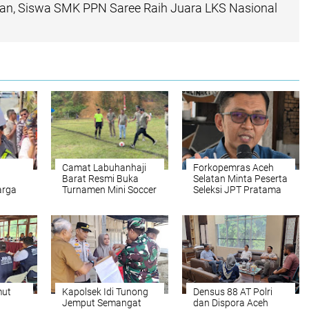
, Siswa SMK PPN Saree Raih Juara LKS Nasional
Camat Labuhanhaji
Forkopemras Aceh
Barat Resmi Buka
Selatan Minta Peserta
arga
Turnamen Mini Soccer
Seleksi JPT Pratama
erima
HUT RI ke-81
Andalkan Kompetensi
II
dan Integritas, Bukan
Kedekatan
mut
Kapolsek Idi Tunong
Densus 88 AT Polri
Jemput Semangat
dan Dispora Aceh