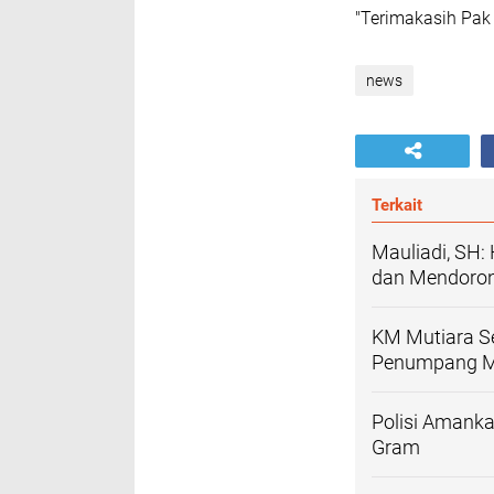
"Terimakasih Pak K
news
Terkait
Mauliadi, SH
dan Mendoron
KM Mutiara Se
Penumpang M
Polisi Amanka
Gram