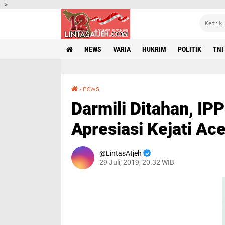
-->
NEWS
VARIA
HUKRIM
POLITIK
TNI
Darmili Ditahan, IPPELMAS Banda Aceh Apresiasi Kejati Aceh
›
news
Darmili Ditahan, I
Apresiasi Kejati Ac
LintasAtjeh
29 Juli, 2019, 20.32 WIB