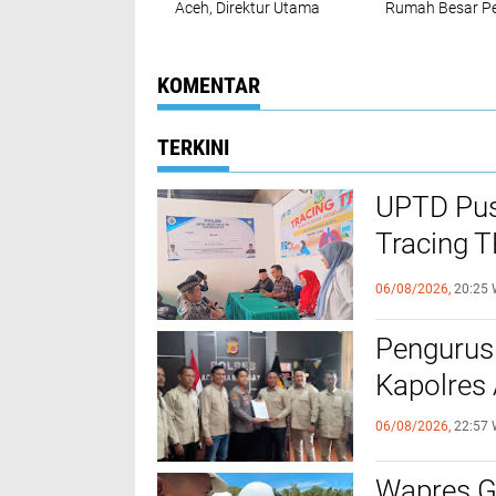
Aceh, ‎Direktur Utama
Rumah Besar Pe
SIG Pastikan
Media, Bukan
Distribusi Berjalan
Organisasi Prof
Normal ‎
Wartawan
KOMENTAR
TERKINI
UPTD Pus
‎Tracing 
Melalui C
06/08/2026,
20:25 
Pengurus
Kapolres
06/08/2026,
22:57 
Wapres Gi