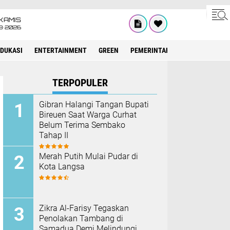
KAMIS
8•2026
EDUKASI
ENTERTAINMENT
GREEN
PEMERINTAH ACEH
OLAHRAG
TERPOPULER
Gibran Halangi Tangan Bupati
Bireuen Saat Warga Curhat
Belum Terima Sembako
Tahap II
Merah Putih Mulai Pudar di
Kota Langsa
Zikra Al-Farisy Tegaskan
Penolakan Tambang di
Samadua Demi Melindungi