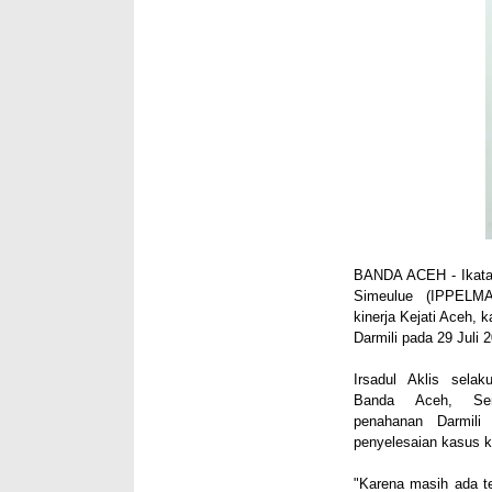
BANDA ACEH
- Ikat
Simeulue (IPPELM
kinerja Kejati Aceh,
Darmili pada 29 Juli 
Irsadul Aklis sela
Banda Aceh, Seni
penahanan Darmil
penyelesaian kasus k
"Karena masih ada t