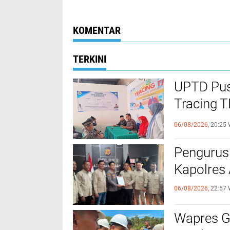
Pertama untuk
Menjelang Peri
Korban Kecelakaan
Hari Damai Aceh
21
KOMENTAR
TERKINI
UPTD Pus
‎Tracing 
Melalui C
06/08/2026,
20:25 
Pengurus
Kapolres
06/08/2026,
22:57 
Wapres Gi