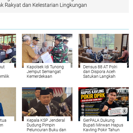
k Rakyat dan Kelestarian Lingkungan
mut
Kapolsek Idi Tunong
Densus 88 AT Polri
Jemput Semangat
dan Dispora Aceh
milik
Kemerdekaan
Satukan Langkah
Bentengi Generasi
esi
Muda dari Paham
IRET
etua
Kepala KSP Jenderal
GerPALA Dukung
en
Dudung Pimpin
Bupati Mirwan Hapus
Peluncuran Buku dan
Kavling Pokir Tahun