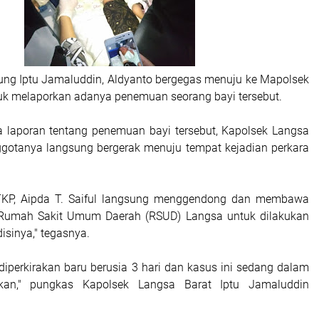
bung Iptu Jamaluddin, Aldyanto bergegas menuju ke Mapolsek
uk melaporkan adanya penemuan seorang bayi tersebut.
 laporan tentang penemuan bayi tersebut, Kapolsek Langsa
ggotanya langsung bergerak menuju tempat kejadian perkara
i TKP, Aipda T. Saiful langsung menggendong dan membawa
e Rumah Sakit Umum Daerah (RSUD) Langsa untuk dilakukan
isinya," tegasnya.
tu diperkirakan baru berusia 3 hari dan kasus ini sedang dalam
ikan," pungkas Kapolsek Langsa Barat Iptu Jamaluddin