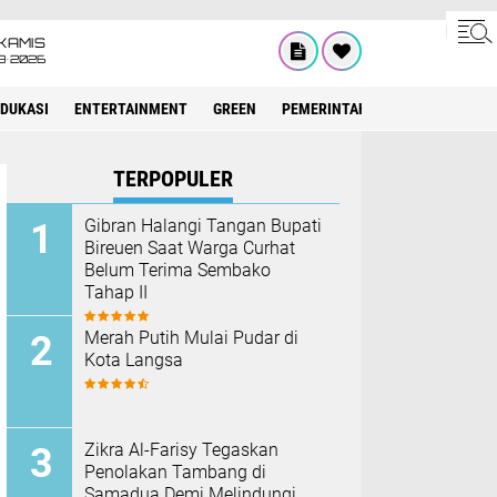
KAMIS
8•2026
EDUKASI
ENTERTAINMENT
GREEN
PEMERINTAH ACEH
OLAHRAG
TERPOPULER
Gibran Halangi Tangan Bupati
Bireuen Saat Warga Curhat
Belum Terima Sembako
Tahap II
Merah Putih Mulai Pudar di
Kota Langsa
Zikra Al-Farisy Tegaskan
Penolakan Tambang di
Samadua Demi Melindungi