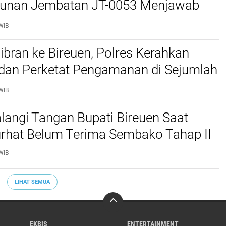
nan Jembatan JT-0053 Menjawab
n Warga
WIB
bran ke Bireuen, Polres Kerahkan
 dan Perketat Pengamanan di Sejumlah
WIB
langi Tangan Bupati Bireuen Saat
rhat Belum Terima Sembako Tahap II
WIB
LIHAT SEMUA
EKBIS
ENTERTAINMENT