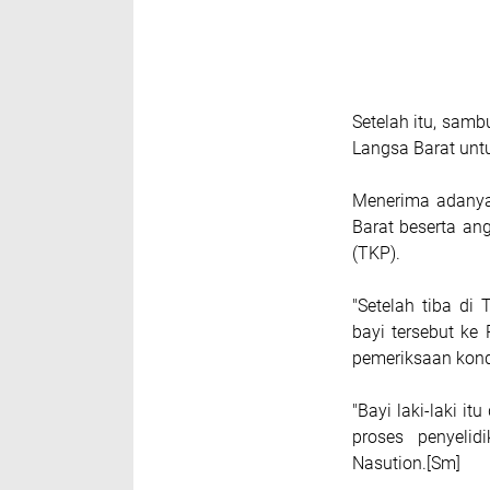
Setelah itu, sam
Langsa Barat unt
Menerima adanya
Barat beserta an
(TKP).
"Setelah tiba d
bayi tersebut k
pemeriksaan kond
"Bayi laki-laki i
proses penyelid
Nasution.[Sm]