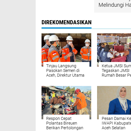
Melindungi Ha
DIREKOMENDASIKAN
‎Tinjau Langsung
Ketua JMSI Su
Pasokan Semen di
Tegaskan JMSI
Aceh, ‎Direktur Utama
Rumah Besar Pe
SIG Pastikan
Media, Bukan
Distribusi Berjalan
Organisasi Prof
Normal ‎
Wartawan
Respon Cepat
‎Pesan Damai K
Polantas Bireuen
IWAPI Kabupat
Berikan Pertolongan
Aceh Selatan