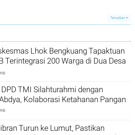
ngatan
Diskusi Undang-
2027, Dinilai Pulihkan
 ke-
Undang
Marwah DPRK dan
Perekonomian
Tata Kelola APBK
Nasional
Tampilkan
kesmas Lhok Bengkuang Tapaktuan
TB Terintegrasi 200 Warga di Dua Desa
ek Kesehatan Gratis
WIB
 DPD TMI Silahturahmi dengan
 Abdya, Kolaborasi Ketahanan Pangan
WIB
bran Turun ke Lumut, Pastikan