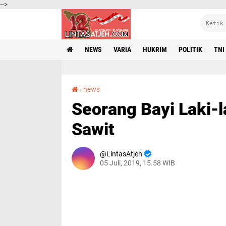
-->
NEWS
VARIA
HUKRIM
POLITIK
TNI
Seorang Bayi Laki-laki Dibuang di Kebun Kelapa Sawit
›
news
Seorang Bayi Laki-l
Sawit
LintasAtjeh
05 Juli, 2019, 15.58 WIB