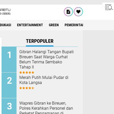
SABTU
8•2026
EDUKASI
ENTERTAINMENT
GREEN
PEMERINTAH ACEH
OLAHRAG
TERPOPULER
Gibran Halangi Tangan Bupati
Bireuen Saat Warga Curhat
Belum Terima Sembako
Tahap II
Merah Putih Mulai Pudar di
Kota Langsa
Wapres Gibran ke Bireuen,
Polres Kerahkan Personel dan
Perketat Pengamanan di