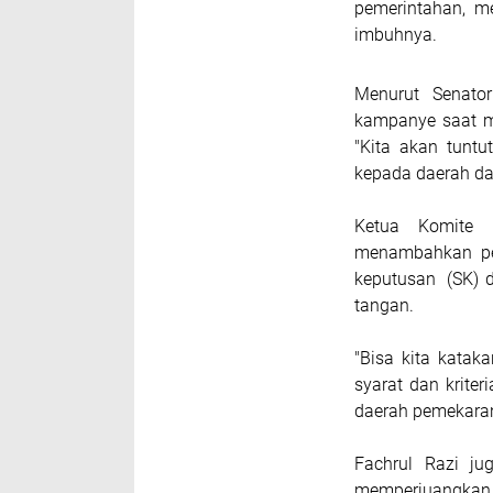
pemerintahan, m
imbuhnya.
Menurut Senator
kampanye saat m
"Kita akan tuntu
kepada daerah da
Ketua Komite 
menambahkan per
keputusan (SK) d
tangan.
"Bisa kita kata
syarat dan krite
daerah pemekaran
Fachrul Razi j
memperjuangkan a