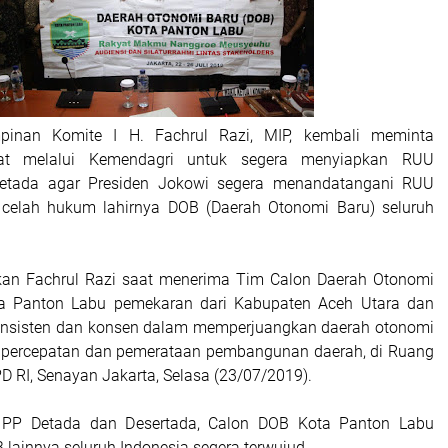
inan Komite I H. Fachrul Razi, MIP, kembali meminta
at melalui Kemendagri untuk segera menyiapkan RUU
etada agar Presiden Jokowi segera menandatangani RUU
i celah hukum lahirnya DOB (Daerah Otonomi Baru) seluruh
ikan Fachrul Razi saat menerima Tim Calon Daerah Otonomi
a Panton Labu pemekaran dari Kabupaten Aceh Utara dan
 konsisten dan konsen dalam memperjuangkan daerah otonomi
k percepatan dan pemerataan pembangunan daerah, di Ruang
D RI, Senayan Jakarta, Selasa (23/07/2019).
 PP Detada dan Desertada, Calon DOB Kota Panton Labu
 lainnya seluruh Indonesia segera terwujud.