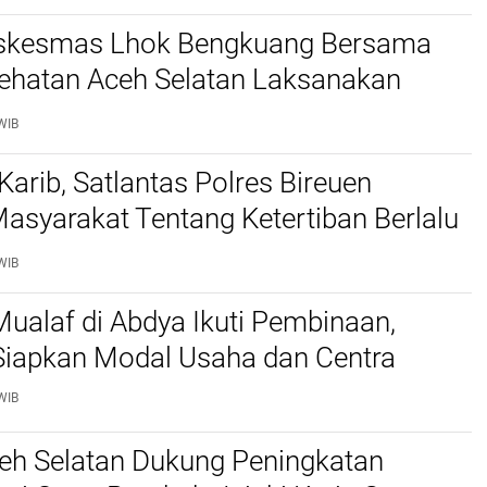
skesmas Lhok Bengkuang Bersama
ehatan Aceh Selatan Laksanakan
aan Kesehatan PROLANIS Diabetes
WIB
an Hipertensi
Karib, Satlantas Polres Bireuen
asyarakat Tentang Ketertiban Berlalu
WIB
ualaf di Abdya Ikuti Pembinaan,
iapkan Modal Usaha dan Centra
WIB
ceh Selatan Dukung Peningkatan