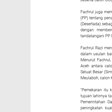
Fachrul juga me
(PP) tentang pen
(Desertada) seba
dengan membent
tandatangani PP 
Fachrul Razi me
dalam usulan ba
Menurut Fachrul
Aceh antara cal
Seluat Besar (Si
Meulaboh, calon 
"Pemekaran itu 
tujuan lahirnya 
Pemerintahan Da
peningkatan kual