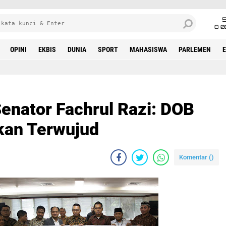
8•0
OPINI
EKBIS
DUNIA
SPORT
MAHASISWA
PARLEMEN
enator Fachrul Razi: DOB
kan Terwujud
Komentar (
)