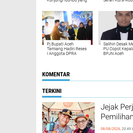
Kunjungi Ibu-ibu yang
Serah Kursi Ro
Bersalin di RSUYA
Pj Bupati Aceh
Salihin Desak M
Tamiang Hadiri Reses
PU Copot Kepal
I Anggota DPRA
BPJN Aceh
Fraksi Partai
Demokrat, Nora Idah
Nita
KOMENTAR
TERKINI
Jejak Per
Pemilihan
Poltabes
08/08/2026,
20:49 