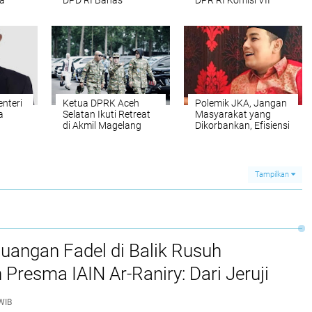
da
DPD RI Bahas
DPR RI Komisi VII
Permasalahan PON
Resmikan Bantuan
XXI Aceh-Sumut
PJUTS
enteri
Ketua DPRK Aceh
Polemik JKA, Jangan
a
Selatan Ikuti Retreat
Masyarakat yang
di Akmil Magelang
Dikorbankan, Efisiensi
Harus Menyasar
Birokrasi, Mualem
Jangan Mau Disetir!
Tampilkan
juangan Fadel di Balik Rusuh
 Presma IAIN Ar-Raniry: Dari Jeruji
 hingga Putusan Bebas
WIB