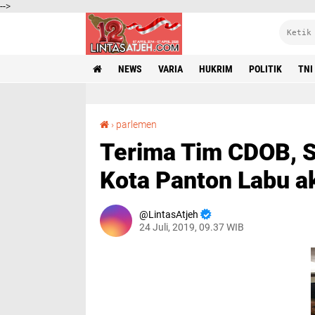
-->
NEWS
VARIA
HUKRIM
POLITIK
TNI
Terima Tim CDOB, Senator Fachrul Razi: DOB Kota Panton Labu akan Terwujud
›
parlemen
Terima Tim CDOB, S
Kota Panton Labu a
LintasAtjeh
24 Juli, 2019, 09.37 WIB