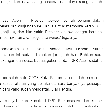
eningkatkan daya saing nasional dan daya saing daerah,"
 asal Aceh ini, Presiden Jokowi pernah berjanji dalam
elakukan kunjungan ke Papua untuk membuka keran DOB.
t janji itu, dan kita yakin Presiden Jokowi sangat berpihak
n pemekaran akan segera terwujud," tegasnya.
Pemekaran CDOB Kota Panton labu Hendra Nurdin
siapan ini sudah disiapkan jauh-jauh hari. Bahkan surat
ukungan dari desa, bupati, gubernur dan DPR Aceh sudah di
kan ini salah satu CDOB Kota Panton Labu sudah memenuhi
ria sesuai aturan yang berlaku diantara banyaknya persiapan
 baru yang sudah mendaftar," ujar Hendra.
uga menyebutkan Komite I DPD RI konsisten dan konsen
danya DOB, yang disesalkan pemerintah hanya melihat dari