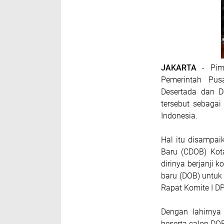
JAKARTA
- Pimp
Pemerintah Pus
Desertada dan D
tersebut sebaga
Indonesia.
Hal itu disampa
Baru (CDOB) Kot
dirinya berjanji
baru (DOB) untu
Rapat Komite I DP
Dengan lahirnya
beserta calon DOB