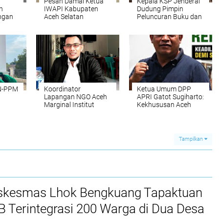
‎Pesan Damai Ketua
Kepala KSP Jenderal
n
IWAPI Kabupaten
Dudung Pimpin
ongan
Aceh Selatan
Peluncuran Buku dan
Menjelang Peringatan
Diskusi Undang-
aan
Hari Damai Aceh ke-
Undang
21
Perekonomian
Nasional
N-PPM
Koordinator
Ketua Umum DPP
Lapangan NGO Aceh
APRI Gatot Sugiharto:
Marginal Institut
Kekhususan Aceh
Bireuen Imbau
Harus Bermuara pada
tong
Masyarakat
Kedaulatan Rakyat
aman
Waspadai Potensi
atas Sumber Daya
Cuaca Ekstrem di
Alam
Tampilkan
eubok
Aceh
kesmas Lhok Bengkuang Tapaktuan
TB Terintegrasi 200 Warga di Dua Desa