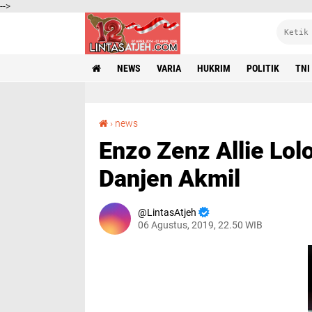
-->
NEWS
VARIA
HUKRIM
POLITIK
TNI
Enzo Zenz Allie Lolos Taruna TNI, Ini Penjelasan Danjen Akmil
›
news
Enzo Zenz Allie Lolo
Danjen Akmil
LintasAtjeh
06 Agustus, 2019, 22.50 WIB