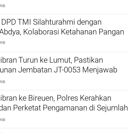
ek Kesehatan Gratis
WIB
 DPD TMI Silahturahmi dengan
 Abdya, Kolaborasi Ketahanan Pangan
WIB
bran Turun ke Lumut, Pastikan
nan Jembatan JT-0053 Menjawab
n Warga
WIB
bran ke Bireuen, Polres Kerahkan
 dan Perketat Pengamanan di Sejumlah
WIB