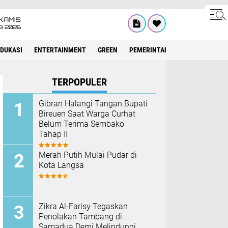
KAMIS
8•2026
EDUKASI
ENTERTAINMENT
GREEN
PEMERINTAH ACEH
OLAHRAG
TERPOPULER
Gibran Halangi Tangan Bupati
Bireuen Saat Warga Curhat
Belum Terima Sembako
Tahap II
Merah Putih Mulai Pudar di
Kota Langsa
Zikra Al-Farisy Tegaskan
Penolakan Tambang di
Samadua Demi Melindungi