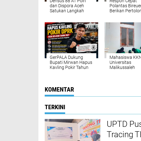
Densus 88 AT Polri
Respon Cepat
dan Dispora Aceh
Polantas Bireue
Satukan Langkah
Berikan Pertol
Bentengi Generasi
Pertama untuk
Muda dari Paham
Korban Kecelak
IRET
GerPALA Dukung
Mahasiswa KK
Bupati Mirwan Hapus
Universitas
Kavling Pokir Tahun
Malikussaleh
2027, Dinilai Pulihkan
Kelompok 30
Marwah DPRK dan
Laksanakan Go
Tata Kelola APBK
Royong di Hal
Kantor Geuchik
KOMENTAR
Gampong Seun
Drien
TERKINI
UPTD Pus
‎Tracing 