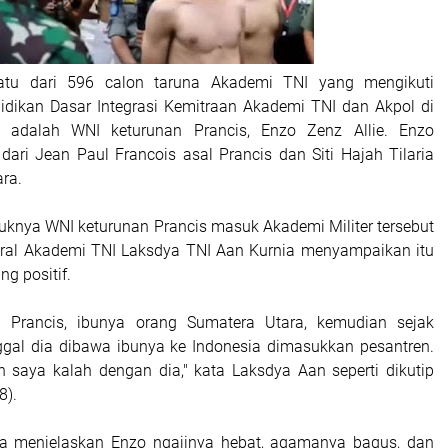
tu dari 596 calon taruna Akademi TNI yang mengikuti
dikan Dasar Integrasi Kemitraan Akademi TNI dan Akpol di
 adalah WNI keturunan Prancis, Enzo Zenz Allie. Enzo
ari Jean Paul Francois asal Prancis dan Siti Hajah Tilaria
ra.
nya WNI keturunan Prancis masuk Akademi Militer tersebut
al Akademi TNI Laksdya TNI Aan Kurnia menyampaikan itu
g positif.
 Prancis, ibunya orang Sumatera Utara, kemudian sejak
gal dia dibawa ibunya ke Indonesia dimasukkan pesantren.
 saya kalah dengan dia," kata Laksdya Aan seperti dikutip
8).
ga menjelaskan Enzo ngajinya hebat, agamanya bagus, dan