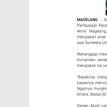
MAGELANG
- Sa
Pembukaan Pendi
Akmil Magelang,
merupakan anak d
asal Sumetera Uta
Menanggapi masuk
Komandan Jender
merupakan hal yan
"Bapaknya orang
bapaknya mening
Ngajinya mungkin
Antara, Selasa (6/
Danjen Akmil ju