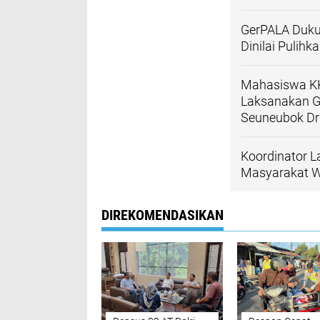
GerPALA Duku
Dinilai Pulih
Mahasiswa KK
Laksanakan G
Seuneubok Dr
Koordinator L
Masyarakat W
DIREKOMENDASIKAN