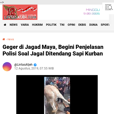
-->
MINGGU
9•08•2026
NEWS
VARIA
HUKRIM
POLITIK
TNI
OPINI
EKBIS
DUNIA
SPORT
›
news
Geger di Jagad Maya, Begini Penjelasan Polisi Soal Jagal Ditendang Sapi Kurban
Geger di Jagad Maya, Begini Penjelasan
Polisi Soal Jagal Ditendang Sapi Kurban
LintasAtjeh
12 Agustus, 2019, 07.55 WIB