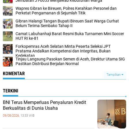
Jembatan JT-0053 Menjawab Kebutuhan Warga
Wapres Gibran ke Bireuen, Polres Kerahkan Personel dan
Perketat Pengamanan di Sejumlah Titik
Gibran Halangi Tangan Bupati Bireuen Saat Warga Curhat
Belum Terima Sembako Tahap II
Camat Labuhanhaji Barat Resmi Buka Turnamen Mini Soccer
HUT RI ke-81
Forkopemras Aceh Selatan Minta Peserta Seleksi JPT
Pratama Andalkan Kompetensi dan Integritas, Bukan
Kedekatan
‎Tinjau Langsung Pasokan Semen di Aceh, ‎Direktur Utama SIG
Pastikan Distribusi Berjalan Normal ‎
KOMENTAR
Tampilkan
TERKINI
BNI Terus Memperluas Penyaluran Kredit
Berkualitas di Dunia Usaha
09/08/2026,
13:33 WIB