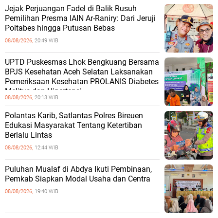
Jejak Perjuangan Fadel di Balik Rusuh
Pemilihan Presma IAIN Ar-Raniry: Dari Jeruji
Poltabes hingga Putusan Bebas
08/08/2026,
20:49 WIB
UPTD Puskesmas Lhok Bengkuang Bersama
BPJS Kesehatan Aceh Selatan Laksanakan
Pemeriksaan Kesehatan PROLANIS Diabetes
Melitus dan Hipertensi
08/08/2026,
20:13 WIB
Polantas Karib, Satlantas Polres Bireuen
Edukasi Masyarakat Tentang Ketertiban
Berlalu Lintas
08/08/2026,
12:44 WIB
Puluhan Mualaf di Abdya Ikuti Pembinaan,
Pemkab Siapkan Modal Usaha dan Centra
08/08/2026,
19:40 WIB