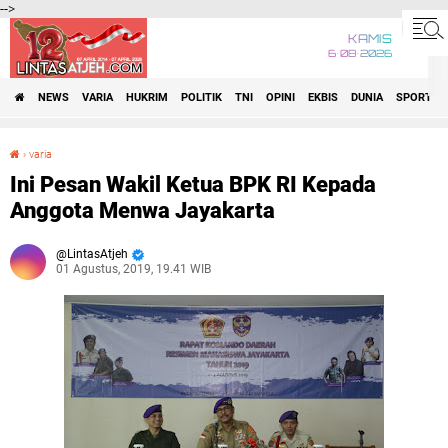
-->
KAMIS
6•08•2026
NEWS
VARIA
HUKRIM
POLITIK
TNI
OPINI
EKBIS
DUNIA
SPORT
›
varia
Ini Pesan Wakil Ketua BPK RI Kepada Anggota Menwa Jayakarta
Ini Pesan Wakil Ketua BPK RI Kepada
Anggota Menwa Jayakarta
LintasAtjeh
01 Agustus, 2019, 19.41 WIB