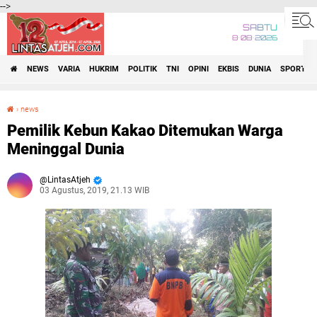
-->
SABTU
8•08•2026
NEWS
VARIA
HUKRIM
POLITIK
TNI
OPINI
EKBIS
DUNIA
SPORT
›
news
Pemilik Kebun Kakao Ditemukan Warga Meninggal Dunia
Pemilik Kebun Kakao Ditemukan Warga
Meninggal Dunia
LintasAtjeh
03 Agustus, 2019, 21.13 WIB