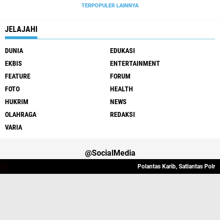
TERPOPULER LAINNYA
JELAJAHI
DUNIA
EDUKASI
EKBIS
ENTERTAINMENT
FEATURE
FORUM
FOTO
HEALTH
HUKRIM
NEWS
OLAHRAGA
REDAKSI
VARIA
@SocialMedia
Polantas Karib, Satlantas Polres 
Varia
Hukrim
Politik
Redaksi
Indeks
Copyright ©
2026 Lintas Atjeh