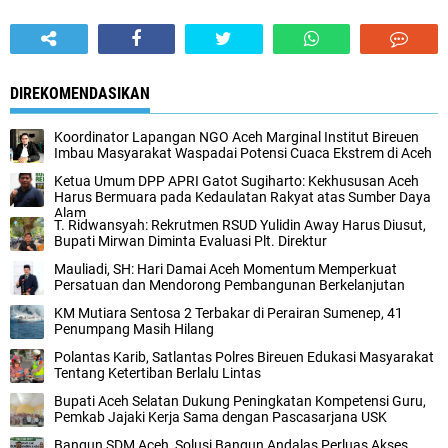
DIREKOMENDASIKAN
Koordinator Lapangan NGO Aceh Marginal Institut Bireuen
Imbau Masyarakat Waspadai Potensi Cuaca Ekstrem di Aceh
Ketua Umum DPP APRI Gatot Sugiharto: Kekhususan Aceh
Harus Bermuara pada Kedaulatan Rakyat atas Sumber Daya
Alam
T. Ridwansyah: Rekrutmen RSUD Yulidin Away Harus Diusut,
Bupati Mirwan Diminta Evaluasi Plt. Direktur
Mauliadi, SH: Hari Damai Aceh Momentum Memperkuat
Persatuan dan Mendorong Pembangunan Berkelanjutan
KM Mutiara Sentosa 2 Terbakar di Perairan Sumenep, 41
Penumpang Masih Hilang
Polantas Karib, Satlantas Polres Bireuen Edukasi Masyarakat
Tentang Ketertiban Berlalu Lintas
Bupati Aceh Selatan Dukung Peningkatan Kompetensi Guru,
Pemkab Jajaki Kerja Sama dengan Pascasarjana USK
‎Bangun SDM Aceh, Solusi Bangun Andalas Perluas Akses