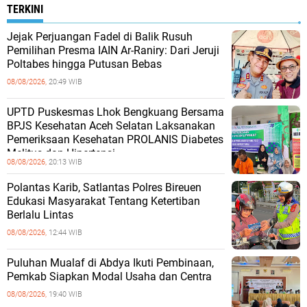
TERKINI
Jejak Perjuangan Fadel di Balik Rusuh
Pemilihan Presma IAIN Ar-Raniry: Dari Jeruji
Poltabes hingga Putusan Bebas
08/08/2026,
20:49 WIB
UPTD Puskesmas Lhok Bengkuang Bersama
BPJS Kesehatan Aceh Selatan Laksanakan
Pemeriksaan Kesehatan PROLANIS Diabetes
Melitus dan Hipertensi
08/08/2026,
20:13 WIB
Polantas Karib, Satlantas Polres Bireuen
Edukasi Masyarakat Tentang Ketertiban
Berlalu Lintas
08/08/2026,
12:44 WIB
Puluhan Mualaf di Abdya Ikuti Pembinaan,
Pemkab Siapkan Modal Usaha dan Centra
08/08/2026,
19:40 WIB