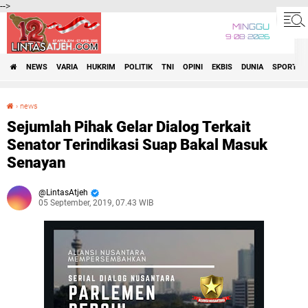
-->
MINGGU
9•08•2026
NEWS
VARIA
HUKRIM
POLITIK
TNI
OPINI
EKBIS
DUNIA
SPORT
›
news
Sejumlah Pihak Gelar Dialog Terkait Senator Terindikasi Suap Bakal Masuk Senayan
Sejumlah Pihak Gelar Dialog Terkait
Senator Terindikasi Suap Bakal Masuk
Senayan
LintasAtjeh
05 September, 2019, 07.43 WIB