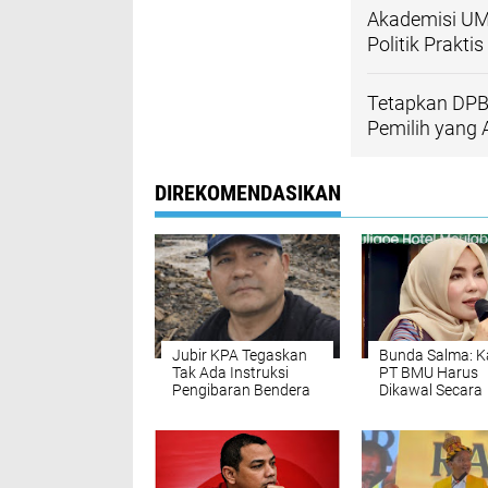
Akademisi UMU
Politik Praktis
Tetapkan DPB 
Pemilih yang 
DIREKOMENDASIKAN
Jubir KPA Tegaskan
Bunda Salma: K
Tak Ada Instruksi
PT BMU Harus
Pengibaran Bendera
Dikawal Secara
Bulan Bintang, Minta
Transparan dan
Anggota KPA Tidak
Proporsional
Terprovokasi