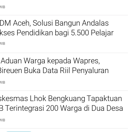
ascasarjana USK
WIB
SDM Aceh, Solusi Bangun Andalas
kses Pendidikan bagi 5.500 Pelajar ‎
WIB
 Aduan Warga kepada Wapres,
reuen Buka Data Riil Penyaluran
anjir
WIB
kesmas Lhok Bengkuang Tapaktuan
TB Terintegrasi 200 Warga di Dua Desa
ek Kesehatan Gratis
WIB