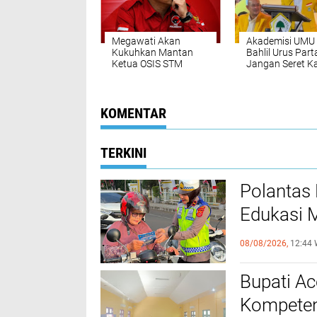
Megawati Akan
Akademisi UMU 
Kukuhkan Mantan
Bahlil Urus Parta
Ketua OSIS STM
Jangan Seret 
Meulaboh di Jajaran
ke Politik Prakti
Pimpinan Pusat
Gerakan Nelayan Tani
Indonesia
KOMENTAR
TERKINI
Polantas 
Edukasi M
Lintas
08/08/2026,
12:44 
Bupati A
Kompeten