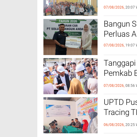
dengan P
07/08/2026,
20:07 
‎Bangun 
Perluas A
07/08/2026,
19:07 
Tanggapi
Pemkab Bi
Bantuan B
07/08/2026,
08:56 
UPTD Pus
‎Tracing 
Melalui C
06/08/2026,
20:25 