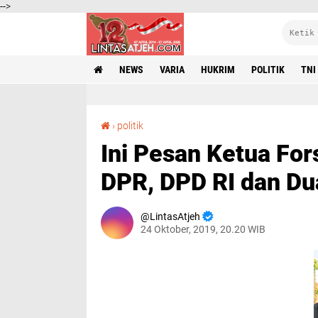
-->
NEWS
VARIA
HUKRIM
POLITIK
TNI
Ini Pesan Ketua Forsil Aceh Untuk Anggota DPR, DPD RI dan Dua Menteri Asal Aceh
›
politik
Ini Pesan Ketua For
DPR, DPD RI dan Du
LintasAtjeh
24 Oktober, 2019, 20.20 WIB