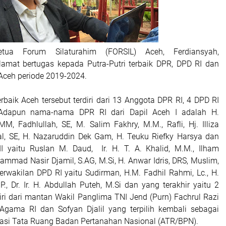
ua Forum Silaturahim (FORSIL) Aceh, Ferdiansyah,
amat bertugas kepada Putra-Putri terbaik DPR, DPD RI dan
 Aceh periode 2019-2024.
erbaik Aceh tersebut terdiri dari 13 Anggota DPR RI, 4 DPD RI
 Adapun nama-nama DPR RI dari Dapil Aceh I adalah H.
M, Fadhlullah, SE, M. Salim Fakhry, M.M., Rafli, Hj. Illiza
l, SE, H. Nazaruddin Dek Gam, H. Teuku Riefky Harsya dan
II yaitu Ruslan M. Daud, Ir. H. T. A. Khalid, M.M., Ilham
mmad Nasir Djamil, S.AG, M.Si, H. Anwar Idris, DRS, Muslim,
rwakilan DPD RI yaitu Sudirman, H.M. Fadhil Rahmi, Lc., H.
.P., Dr. Ir. H. Abdullah Puteh, M.Si dan yang terakhir yaitu 2
iri dari mantan Wakil Panglima TNI Jend (Purn) Fachrul Razi
Agama RI dan Sofyan Djalil yang terpilih kembali sebagai
rasi Tata Ruang Badan Pertanahan Nasional (ATR/BPN).