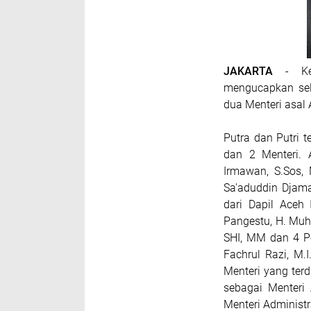
JAKARTA
- Ket
mengucapkan sel
dua Menteri asal
Putra dan Putri t
dan 2 Menteri.
Irmawan, S.Sos, M
Sa'aduddin Djama
dari Dapil Aceh 
Pangestu, H. Muha
SHI, MM dan 4 Pe
Fachrul Razi, M.I
Menteri yang terd
sebagai Menteri 
Menteri Administ