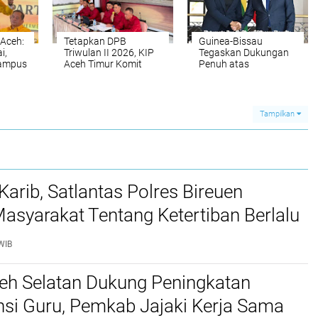
Aceh:
Tetapkan DPB
Guinea-Bissau
i,
Triwulan II 2026, KIP
Tegaskan Dukungan
Kampus
Aceh Timur Komit
Penuh atas
s
Sajikan Data Pemilih
Kedaulatan Maroko di
yang Akurat dan
Sahara
Mutakhir
Tampilkan
Karib, Satlantas Polres Bireuen
asyarakat Tentang Ketertiban Berlalu
WIB
ceh Selatan Dukung Peningkatan
si Guru, Pemkab Jajaki Kerja Sama