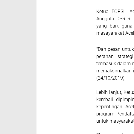
Ketua FORSIL Ac
Anggota DPR RI 
yang baik guna
masayarakat Ace
"Dan pesan untuk 
peranan strate
termasuk dalam 
memaksimalkan im
(24/10/2019).
Lebih lanjut, Ke
kembali dipimpi
kepentingan Ace
program Pendaft
untuk masyarakat