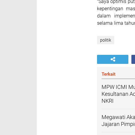
"Saya optimis put
kepentingan ma
dalam implemen
selama lima tahun
politik
Terkait
MPW ICMI Mud
Kesultanan Ac
NKRI
Megawati Aka
Jajaran Pimpi