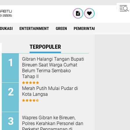
SABTU
8•2026
EDUKASI
ENTERTAINMENT
GREEN
PEMERINTAH ACEH
OLAHRAG
TERPOPULER
Gibran Halangi Tangan Bupati
Bireuen Saat Warga Curhat
Belum Terima Sembako
Tahap II
Merah Putih Mulai Pudar di
Kota Langsa
Wapres Gibran ke Bireuen,
Polres Kerahkan Personel dan
Perketat Pengamanan di