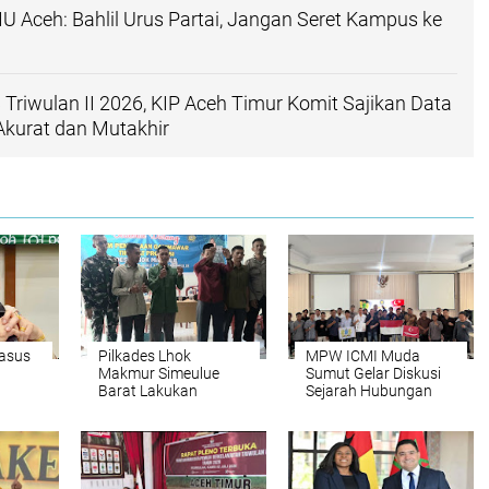
 Aceh: Bahlil Urus Partai, Jangan Seret Kampus ke
Triwulan II 2026, KIP Aceh Timur Komit Sajikan Data
Akurat dan Mutakhir
asus
Pilkades Lhok
MPW ICMI Muda
Makmur Simeulue
Sumut Gelar Diskusi
Barat Lakukan
Sejarah Hubungan
Pencabutan Nomor
Kesultanan Aceh dan
Undian Calon
Kesultanan Deli dalam
Bingkai Kesatuan
NKRI