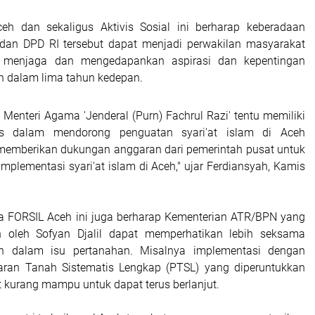
eh dan sekaligus Aktivis Sosial ini berharap keberadaan
dan DPD RI tersebut dapat menjadi perwakilan masyarakat
 menjaga dan mengedapankan aspirasi dan kepentingan
h dalam lima tahun kedepan.
Menteri Agama 'Jenderal (Purn) Fachrul Razi' tentu memiliki
gis dalam mendorong penguatan syari'at islam di Aceh
memberikan dukungan anggaran dari pemerintah pusat untuk
plementasi syari'at islam di Aceh," ujar Ferdiansyah, Kamis
tua FORSIL Aceh ini juga berharap Kementerian ATR/BPN yang
n oleh Sofyan Djalil dapat memperhatikan lebih seksama
h dalam isu pertanahan. Misalnya implementasi dengan
aran Tanah Sistematis Lengkap (PTSL) yang diperuntukkan
 kurang mampu untuk dapat terus berlanjut.