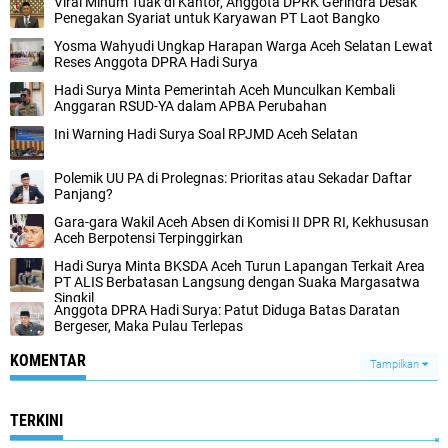
Viral Minum Tuak di Kantor, Anggota DPRK Gerindra Desak
Penegakan Syariat untuk Karyawan PT Laot Bangko
Yosma Wahyudi Ungkap Harapan Warga Aceh Selatan Lewat
Reses Anggota DPRA Hadi Surya
Hadi Surya Minta Pemerintah Aceh Munculkan Kembali
Anggaran RSUD-YA dalam APBA Perubahan
Ini Warning Hadi Surya Soal RPJMD Aceh Selatan
Polemik UU PA di Prolegnas: Prioritas atau Sekadar Daftar
Panjang?
Gara-gara Wakil Aceh Absen di Komisi II DPR RI, Kekhususan
Aceh Berpotensi Terpinggirkan
Hadi Surya Minta BKSDA Aceh Turun Lapangan Terkait Area
PT ALIS Berbatasan Langsung dengan Suaka Margasatwa
Singkil
Anggota DPRA Hadi Surya: Patut Diduga Batas Daratan
Bergeser, Maka Pulau Terlepas
KOMENTAR
Tampilkan
TERKINI