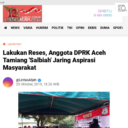
-->
SABTU
8•08•2026
NEWS
VARIA
HUKRIM
POLITIK
TNI
OPINI
EKBIS
DUNIA
SPORT
›
parlemen
Lakukan Reses, Anggota DPRK Aceh Tamiang 'Salbiah' Jaring Aspirasi Masyarakat
Lakukan Reses, Anggota DPRK Aceh
Tamiang 'Salbiah' Jaring Aspirasi
Masyarakat
LintasAtjeh
29 Oktober, 2019, 18.26 WIB