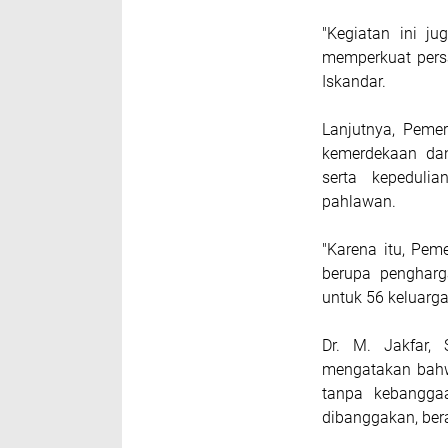
"Kegiatan ini j
memperkuat pers
Iskandar.
Lanjutnya, Peme
kemerdekaan da
serta kepeduli
pahlawan.
"Karena itu, Pem
berupa pengharg
untuk 56 keluarga 
Dr. M. Jakfar,
mengatakan bah
tanpa kebanggaa
dibanggakan, bera