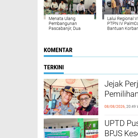
Menata Ulang
Lalui Regional VI
Pembangunan
PTPN IV PalmCo
Pascabanjir, Dua
Bantuan Korba
Gampong di
Banjir Aceh
Peusangan Gelar
Musrembangdes
KOMENTAR
TERKINI
Jejak Per
Pemilihan
Poltabes
08/08/2026,
20:49 
UPTD Pu
BPJS Kes