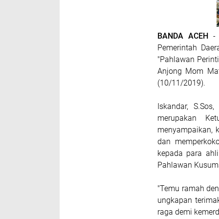
BANDA ACEH
- 
Pemerintah Daer
"Pahlawan Perint
Anjong Mom Mat
(10/11/2019).
Iskandar, S.Sos
merupakan Ket
menyampaikan, k
dan memperkokoh
kepada para ahl
Pahlawan Kusum
"Temu ramah den
ungkapan terima
raga demi kemerd