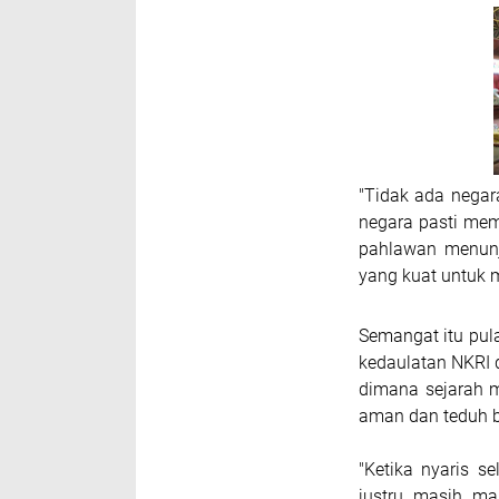
"Tidak ada negara
negara pasti mem
pahlawan menunj
yang kuat untuk m
Semangat itu pul
kedaulatan NKRI 
dimana sejarah 
aman dan teduh b
"Ketika nyaris s
justru masih ma