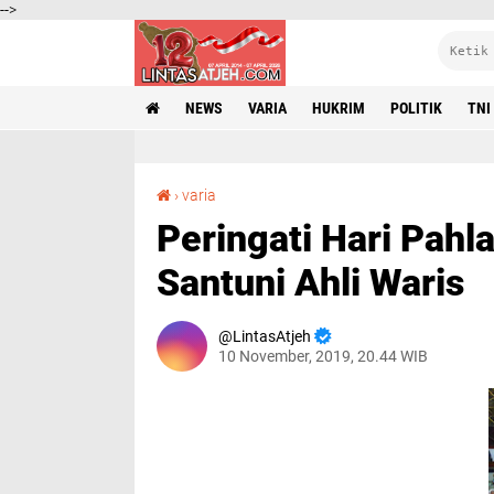
-->
NEWS
VARIA
HUKRIM
POLITIK
TNI
Peringati Hari Pahlawan, Pemerintah Aceh Santuni Ahli Waris
›
varia
Peringati Hari Pah
Santuni Ahli Waris
LintasAtjeh
10 November, 2019, 20.44 WIB