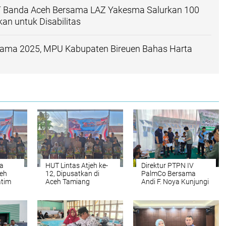
Banda Aceh Bersama LAZ Yakesma Salurkan 100
kan untuk Disabilitas
ama 2025, MPU Kabupaten Bireuen Bahas Harta
ia
HUT Lintas Atjeh ke-
Direktur PTPN IV
jeh
12, Dipusatkan di
PalmCo Bersama
atim
Aceh Tamiang
Andi F. Noya Kunjungi
Masyarakat di
Huntara Danantara