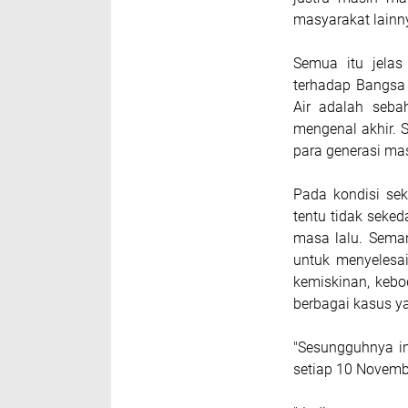
masyarakat lainny
Semua itu jelas
terhadap Bangsa 
Air adalah seba
mengenal akhir. 
para generasi ma
Pada kondisi sek
tentu tidak seke
masa lalu. Sema
untuk menyelesa
kemiskinan, kebo
berbagai kasus 
"Sesungguhnya in
setiap 10 Novembe