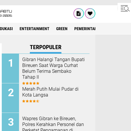
SABTU
8•2026
EDUKASI
ENTERTAINMENT
GREEN
PEMERINTAH ACEH
OLAHRAG
TERPOPULER
Gibran Halangi Tangan Bupati
Bireuen Saat Warga Curhat
Belum Terima Sembako
Tahap II
Merah Putih Mulai Pudar di
Kota Langsa
Wapres Gibran ke Bireuen,
Polres Kerahkan Personel dan
Perketat Pengamanan di