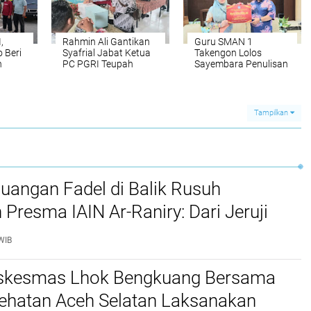
,
Rahmin Ali Gantikan
Guru SMAN 1
 Beri
Syafrial Jabat Ketua
Takengon Lolos
n
PC PGRI Teupah
Sayembara Penulisan
Barat
dan Penerjemahan
Cerita Anak
Dwibahasa
Tampilkan
juangan Fadel di Balik Rusuh
 Presma IAIN Ar-Raniry: Dari Jeruji
 hingga Putusan Bebas
WIB
skesmas Lhok Bengkuang Bersama
ehatan Aceh Selatan Laksanakan