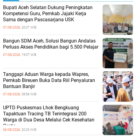
Bupati Aceh Selatan Dukung Peningkatan
Kompetensi Guru, Pemkab Jajaki Kerja
Sama dengan Pascasarjana USK
07/08/2026,
20:07 WIB
‎Bangun SDM Aceh, Solusi Bangun Andalas
Perluas Akses Pendidikan bagi 5.500 Pelajar ‎
07/08/2026,
19:07 WIB
Tanggapi Aduan Warga kepada Wapres,
Pemkab Bireuen Buka Data Riil Penyaluran
Bantuan Banjir
07/08/2026,
08:56 WIB
UPTD Puskesmas Lhok Bengkuang
Tapaktuan ‎Tracing TB Terintegrasi 200
Warga di Dua Desa Melalui Cek Kesehatan
Gratis
06/08/2026,
20:25 WIB