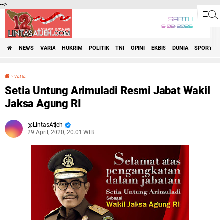
-->
SABTU
8•08•2026
NEWS
VARIA
HUKRIM
POLITIK
TNI
OPINI
EKBIS
DUNIA
SPORT
›
varia
Setia Untung Arimuladi Resmi Jabat Wakil Jaksa Agung RI
Setia Untung Arimuladi Resmi Jabat Wakil
Jaksa Agung RI
LintasAtjeh
29 April, 2020, 20.01 WIB