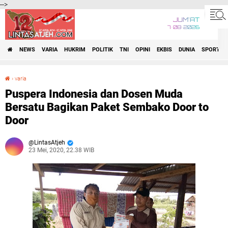
-->
JUM'AT
7•08•2026
NEWS
VARIA
HUKRIM
POLITIK
TNI
OPINI
EKBIS
DUNIA
SPORT
›
varia
Puspera Indonesia dan Dosen Muda Bersatu Bagikan Paket Sembako Door to Door
Puspera Indonesia dan Dosen Muda
Bersatu Bagikan Paket Sembako Door to
Door
LintasAtjeh
23 Mei, 2020, 22.38 WIB