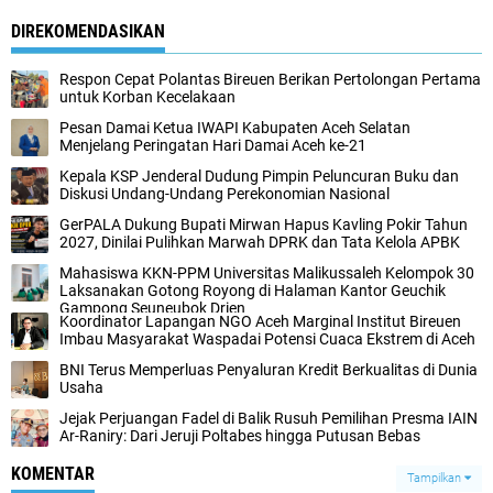
DIREKOMENDASIKAN
Respon Cepat Polantas Bireuen Berikan Pertolongan Pertama
untuk Korban Kecelakaan
‎Pesan Damai Ketua IWAPI Kabupaten Aceh Selatan
Menjelang Peringatan Hari Damai Aceh ke-21
Kepala KSP Jenderal Dudung Pimpin Peluncuran Buku dan
Diskusi Undang-Undang Perekonomian Nasional
GerPALA Dukung Bupati Mirwan Hapus Kavling Pokir Tahun
2027, Dinilai Pulihkan Marwah DPRK dan Tata Kelola APBK
Mahasiswa KKN-PPM Universitas Malikussaleh Kelompok 30
Laksanakan Gotong Royong di Halaman Kantor Geuchik
Gampong Seuneubok Drien
Koordinator Lapangan NGO Aceh Marginal Institut Bireuen
Imbau Masyarakat Waspadai Potensi Cuaca Ekstrem di Aceh
BNI Terus Memperluas Penyaluran Kredit Berkualitas di Dunia
Usaha
Jejak Perjuangan Fadel di Balik Rusuh Pemilihan Presma IAIN
Ar-Raniry: Dari Jeruji Poltabes hingga Putusan Bebas
KOMENTAR
Tampilkan