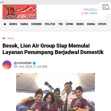
-->
MINGGU
9•08•2026
NEWS
VARIA
HUKRIM
POLITIK
TNI
OPINI
EKBIS
DUNIA
SPORT
›
news
Besok, Lion Air Group Siap Memulai Layanan Penumpang Berjadwal Domestik
Besok, Lion Air Group Siap Memulai
Layanan Penumpang Berjadwal Domestik
LintasAtjeh
09 Juni, 2020, 21.36 WIB