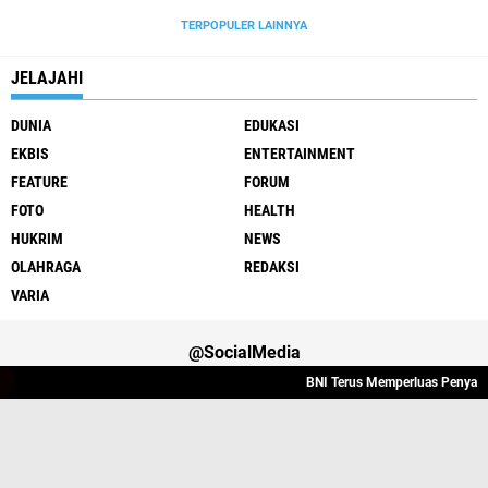
TERPOPULER LAINNYA
JELAJAHI
DUNIA
EDUKASI
EKBIS
ENTERTAINMENT
FEATURE
FORUM
FOTO
HEALTH
HUKRIM
NEWS
OLAHRAGA
REDAKSI
VARIA
@SocialMedia
BNI Terus Memperluas Penyaluran 
Varia
Hukrim
Politik
Redaksi
Indeks