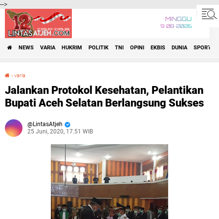
-->
MINGGU
9•08•2026
NEWS
VARIA
HUKRIM
POLITIK
TNI
OPINI
EKBIS
DUNIA
SPORT
›
varia
Jalankan Protokol Kesehatan, Pelantikan Bupati Aceh Selatan Berlangsung Sukses
Jalankan Protokol Kesehatan, Pelantikan
Bupati Aceh Selatan Berlangsung Sukses
LintasAtjeh
25 Juni, 2020, 17.51 WIB