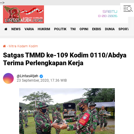
-->
SABTU
8•08•2026
NEWS
VARIA
HUKRIM
POLITIK
TNI
OPINI
EKBIS
DUNIA
SPORT
›
Mitra Kodam Kodim
Satgas TMMD ke-109 Kodim 0110/Abdya Terima Perlengkapan Kerja
Satgas TMMD ke-109 Kodim 0110/Abdya
Terima Perlengkapan Kerja
LintasAtjeh
23 September, 2020, 17.36 WIB