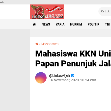
-->
NEWS
VARIA
HUKRIM
POLITIK
TNI
Mahasiswa KKN Unimal BK K404 Membuat Papan Penunjuk Jalan di Desa Gunung Singit
›
Mahasiswa
Mahasiswa KKN Un
Papan Penunjuk Jal
LintasAtjeh
16 November, 2020, 20.24 WIB