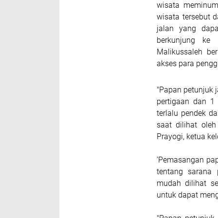
wisata meminum 
wisata tersebut
jalan yang dap
berkunjung ke
Malikussaleh be
akses para pengg
"Papan petunjuk j
pertigaan dan 1 
terlalu pendek d
saat dilihat ol
Prayogi, ketua ke
’Pemasangan pap
tentang sarana 
mudah dilihat s
untuk dapat menge