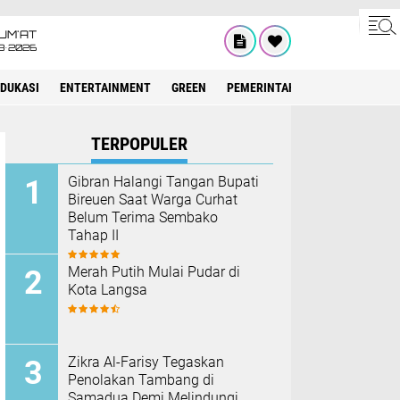
UM'AT
8•2026
EDUKASI
ENTERTAINMENT
GREEN
PEMERINTAH ACEH
OLAHRAG
TERPOPULER
Gibran Halangi Tangan Bupati
Bireuen Saat Warga Curhat
Belum Terima Sembako
Tahap II
Merah Putih Mulai Pudar di
Kota Langsa
Zikra Al-Farisy Tegaskan
Penolakan Tambang di
Samadua Demi Melindungi