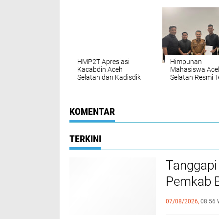
Selatan, Ini yang
Kepemimpinan
Dibahas!
Periode 2026–
HMP2T Apresiasi
Himpunan
Kacabdin Aceh
Mahasiswa Ace
Selatan dan Kadisdik
Selatan Resmi T
Aceh atas
SK dari Pemkab
Penyelesaian
Selatan, Siap Ba
Permasalahan di
dan Perkuat Pe
SMAN 1 Trumon
Mahasiswa
KOMENTAR
TERKINI
Tanggapi
Pemkab Bi
Bantuan B
07/08/2026,
08:56 