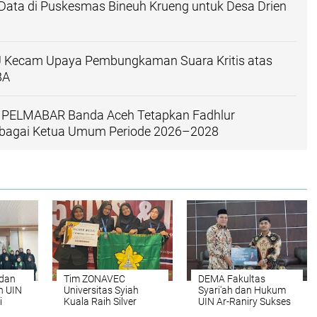
Data di Puskesmas Bineuh Krueng untuk Desa Drien
Kecam Upaya Pembungkaman Suara Kritis atas
BA
PELMABAR Banda Aceh Tetapkan Fadhlur
bagai Ketua Umum Periode 2026–2028
 dan
Tim ZONAVEC
DEMA Fakultas
h UIN
Universitas Syiah
Syari'ah dan Hukum
i
Kuala Raih Silver
UIN Ar-Raniry Sukses
Medal pada Ajang
Melaksanakan