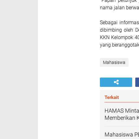
"Papan petunjuk 
nama jalan berwar
Sebagai informa
dibimbing oleh D
KKN Kelompok 404
yang beranggotaka
Mahasiswa
Terkait
HAMAS Minta 
Memberikan K
Mahasiswa PB