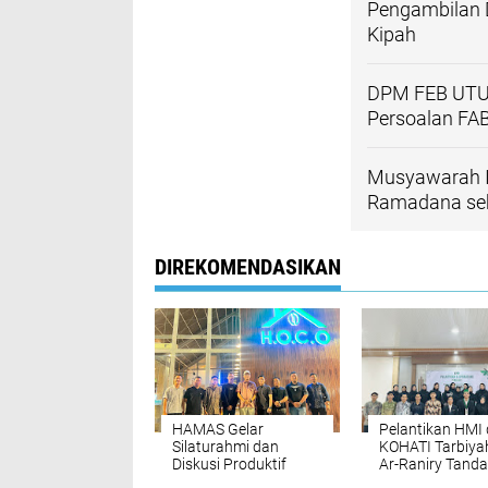
Pengambilan 
Kipah
DPM FEB UTU 
Persoalan FA
Musyawarah I
Ramadana se
DIREKOMENDASIKAN
HAMAS Gelar
Pelantikan HMI
Silaturahmi dan
KOHATI Tarbiya
Diskusi Produktif
Ar-Raniry Tanda
Bersama Bupati Aceh
Babak Baru