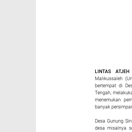
LINTAS ATJE
Malikussaleh (U
bertempat di De
Tengah, melakuka
menemukan perma
banyak persimpan
Desa Gunung Sin
desa misalnya se