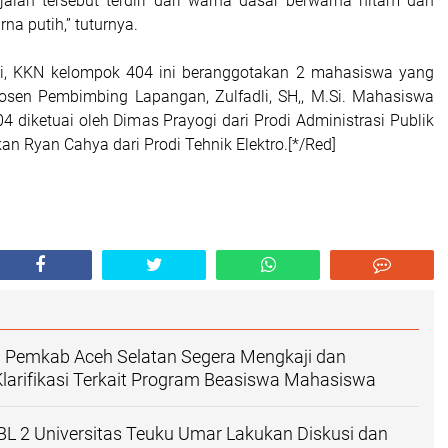
jalan tersebut terdiri dari warna dasar berwarna hitam dan
na putih,” tuturnya.
si, KKN kelompok 404 ini beranggotakan 2 mahasiswa yang
osen Pembimbing Lapangan, Zulfadli, SH,, M.Si. Mahasiswa
 diketuai oleh Dimas Prayogi dari Prodi Administrasi Publik
n Ryan Cahya dari Prodi Tehnik Elektro.[*/Red]
Pemkab Aceh Selatan Segera Mengkaji dan
larifikasi Terkait Program Beasiswa Mahasiswa
L 2 Universitas Teuku Umar Lakukan Diskusi dan