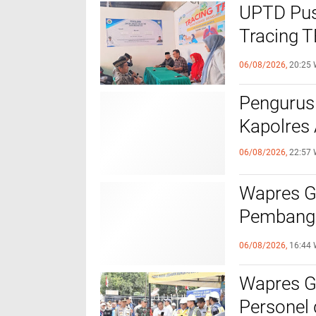
UPTD Pus
‎Tracing 
Melalui C
06/08/2026,
20:25 
Pengurus
Kapolres
06/08/2026,
22:57 
Wapres Gi
Pembangu
Kebutuha
06/08/2026,
16:44 
Wapres Gi
Personel