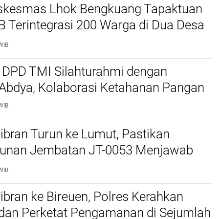
kesmas Lhok Bengkuang Tapaktuan
TB Terintegrasi 200 Warga di Dua Desa
ek Kesehatan Gratis
WIB
 DPD TMI Silahturahmi dengan
 Abdya, Kolaborasi Ketahanan Pangan
WIB
bran Turun ke Lumut, Pastikan
nan Jembatan JT-0053 Menjawab
n Warga
WIB
bran ke Bireuen, Polres Kerahkan
 dan Perketat Pengamanan di Sejumlah