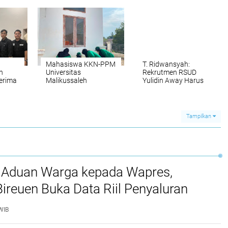
Internasional IYS
Upgrading dan Raker
2027
2026 di Malaysia
Mahasiswa KKN-PPM
T. Ridwansyah:
h
Universitas
Rekrutmen RSUD
erima
Malikussaleh
Yulidin Away Harus
 Aceh
Kelompok 30
Diusut, Bupati Mirwan
ngkit
Laksanakan Gotong
Diminta Evaluasi Plt.
ran
Royong di Halaman
Direktur
Kantor Geuchik
Tampilkan
Gampong Seuneubok
Drien
 Aduan Warga kepada Wapres,
reuen Buka Data Riil Penyaluran
anjir
WIB