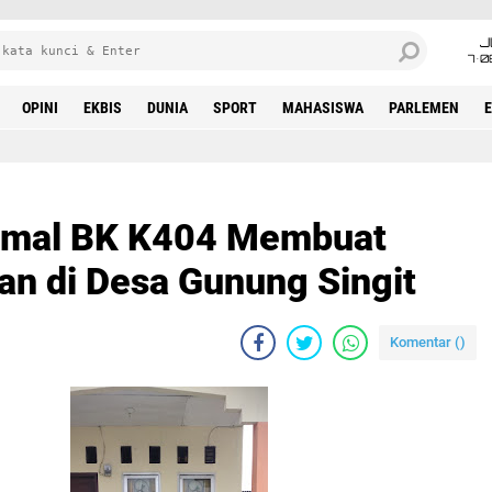
J
7•0
OPINI
EKBIS
DUNIA
SPORT
MAHASISWA
PARLEMEN
imal BK K404 Membuat
an di Desa Gunung Singit
Komentar (
)