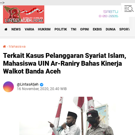
-->
SABTU
8•08•2026
NEWS
VARIA
HUKRIM
POLITIK
TNI
OPINI
EKBIS
DUNIA
SPORT
›
Mahasiswa
Terkait Kasus Pelanggaran Syariat Islam, Mahasiswa UIN Ar-Raniry Bahas Kinerja Walkot Banda Aceh
Terkait Kasus Pelanggaran Syariat Islam,
Mahasiswa UIN Ar-Raniry Bahas Kinerja
Walkot Banda Aceh
LintasAtjeh
16 November, 2020, 20.40 WIB