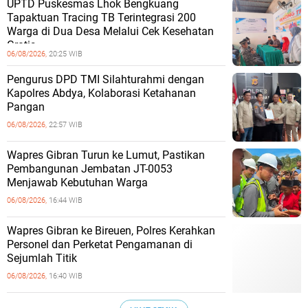
UPTD Puskesmas Lhok Bengkuang
Tapaktuan ‎Tracing TB Terintegrasi 200
Warga di Dua Desa Melalui Cek Kesehatan
Gratis
06/08/2026,
20:25 WIB
Pengurus DPD TMI Silahturahmi dengan
Kapolres Abdya, Kolaborasi Ketahanan
Pangan
06/08/2026,
22:57 WIB
Wapres Gibran Turun ke Lumut, Pastikan
Pembangunan Jembatan JT-0053
Menjawab Kebutuhan Warga
06/08/2026,
16:44 WIB
Wapres Gibran ke Bireuen, Polres Kerahkan
Personel dan Perketat Pengamanan di
Sejumlah Titik
06/08/2026,
16:40 WIB