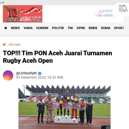
-->
JUM'AT
7•08•2026
NEWS
VARIA
HUKRIM
POLITIK
TNI
OPINI
EKBIS
DUNIA
SPORT
›
olahraga
TOP!!! Tim PON Aceh Juarai Turnamen Rugby Aceh Open
TOP!!! Tim PON Aceh Juarai Turnamen
Rugby Aceh Open
LintasAtjeh
05 Desember, 2020, 18.32 WIB