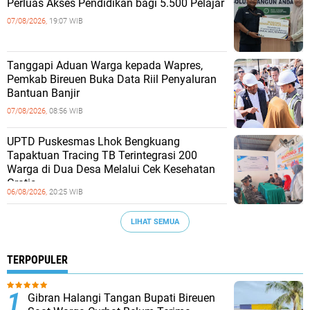
Perluas Akses Pendidikan bagi 5.500 Pelajar ‎
07/08/2026,
19:07 WIB
Tanggapi Aduan Warga kepada Wapres,
Pemkab Bireuen Buka Data Riil Penyaluran
Bantuan Banjir
07/08/2026,
08:56 WIB
UPTD Puskesmas Lhok Bengkuang
Tapaktuan ‎Tracing TB Terintegrasi 200
Warga di Dua Desa Melalui Cek Kesehatan
Gratis
06/08/2026,
20:25 WIB
LIHAT SEMUA
TERPOPULER
Gibran Halangi Tangan Bupati Bireuen