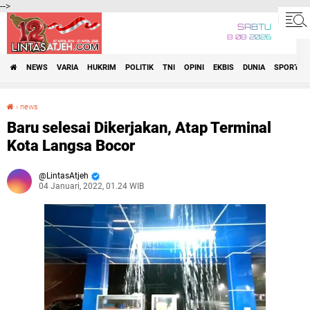
-->
SABTU
8•08•2026
NEWS
VARIA
HUKRIM
POLITIK
TNI
OPINI
EKBIS
DUNIA
SPORT
›
news
Baru selesai Dikerjakan, Atap Terminal Kota Langsa Bocor
Baru selesai Dikerjakan, Atap Terminal
Kota Langsa Bocor
LintasAtjeh
04 Januari, 2022, 01.24 WIB