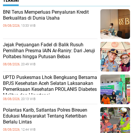
TERKINI
BNI Terus Memperluas Penyaluran Kredit
Berkualitas di Dunia Usaha
09/08/2026,
13:33 WIB
Jejak Perjuangan Fadel di Balik Rusuh
Pemilihan Presma IAIN Ar-Raniry: Dari Jeruji
Poltabes hingga Putusan Bebas
08/08/2026,
20:49 WIB
UPTD Puskesmas Lhok Bengkuang Bersama
BPJS Kesehatan Aceh Selatan Laksanakan
Pemeriksaan Kesehatan PROLANIS Diabetes
Melitus dan Hipertensi
08/08/2026,
20:13 WIB
Polantas Karib, Satlantas Polres Bireuen
Edukasi Masyarakat Tentang Ketertiban
Berlalu Lintas
08/08/2026,
12:44 WIB