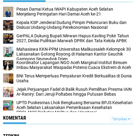
‎Pesan Damai Ketua IWAPI Kabupaten Aceh Selatan
Menjelang Peringatan Hari Damai Aceh ke-21
Kepala KSP Jenderal Dudung Pimpin Peluncuran Buku dan
Diskusi Undang-Undang Perekonomian Nasional
GerPALA Dukung Bupati Mirwan Hapus Kavling Pokir Tahun
2027, Dinilai Pulihkan Marwah DPRK dan Tata Kelola APBK
Mahasiswa KKN-PPM Universitas Malikussaleh Kelompok 30
Laksanakan Gotong Royong di Halaman Kantor Geuchik
Gampong Seuneubok Drien
Koordinator Lapangan NGO Aceh Marginal Institut Bireuen
Imbau Masyarakat Waspadai Potensi Cuaca Ekstrem di Aceh
BNI Terus Memperluas Penyaluran Kredit Berkualitas di Dunia
Usaha
Jejak Perjuangan Fadel di Balik Rusuh Pemilihan Presma IAIN
Ar-Raniry: Dari Jeruji Poltabes hingga Putusan Bebas
UPTD Puskesmas Lhok Bengkuang Bersama BPJS Kesehatan
Aceh Selatan Laksanakan Pemeriksaan Kesehatan
PROLANIS Diabetes Melitus dan Hipertensi
KOMENTAR
Tampilkan