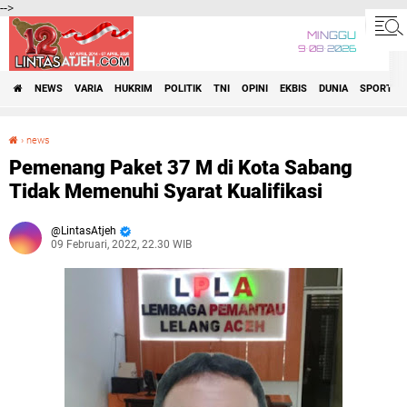
-->
MINGGU
9•08•2026
NEWS
VARIA
HUKRIM
POLITIK
TNI
OPINI
EKBIS
DUNIA
SPORT
›
news
Pemenang Paket 37 M di Kota Sabang Tidak Memenuhi Syarat Kualifikasi
Pemenang Paket 37 M di Kota Sabang
Tidak Memenuhi Syarat Kualifikasi
LintasAtjeh
09 Februari, 2022, 22.30 WIB