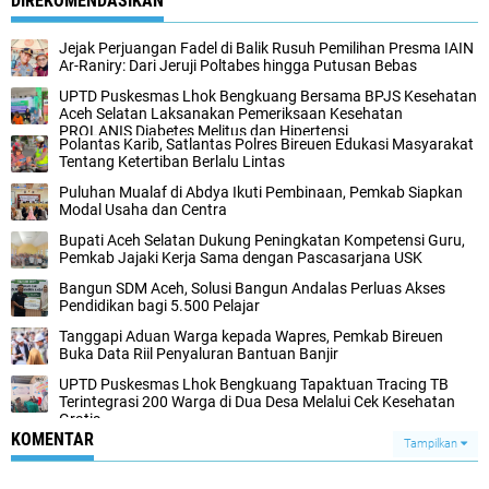
DIREKOMENDASIKAN
Jejak Perjuangan Fadel di Balik Rusuh Pemilihan Presma IAIN
Ar-Raniry: Dari Jeruji Poltabes hingga Putusan Bebas
UPTD Puskesmas Lhok Bengkuang Bersama BPJS Kesehatan
Aceh Selatan Laksanakan Pemeriksaan Kesehatan
PROLANIS Diabetes Melitus dan Hipertensi
Polantas Karib, Satlantas Polres Bireuen Edukasi Masyarakat
Tentang Ketertiban Berlalu Lintas
Puluhan Mualaf di Abdya Ikuti Pembinaan, Pemkab Siapkan
Modal Usaha dan Centra
Bupati Aceh Selatan Dukung Peningkatan Kompetensi Guru,
Pemkab Jajaki Kerja Sama dengan Pascasarjana USK
‎Bangun SDM Aceh, Solusi Bangun Andalas Perluas Akses
Pendidikan bagi 5.500 Pelajar ‎
Tanggapi Aduan Warga kepada Wapres, Pemkab Bireuen
Buka Data Riil Penyaluran Bantuan Banjir
UPTD Puskesmas Lhok Bengkuang Tapaktuan ‎Tracing TB
Terintegrasi 200 Warga di Dua Desa Melalui Cek Kesehatan
Gratis
KOMENTAR
Tampilkan