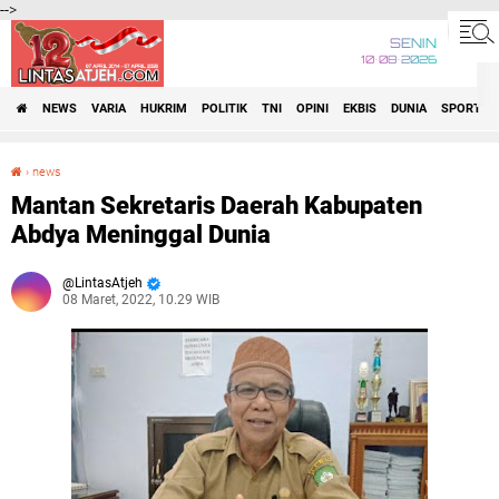
-->
SENIN
10•08•2026
NEWS
VARIA
HUKRIM
POLITIK
TNI
OPINI
EKBIS
DUNIA
SPORT
›
news
Mantan Sekretaris Daerah Kabupaten Abdya Meninggal Dunia
Mantan Sekretaris Daerah Kabupaten
Abdya Meninggal Dunia
LintasAtjeh
08 Maret, 2022, 10.29 WIB