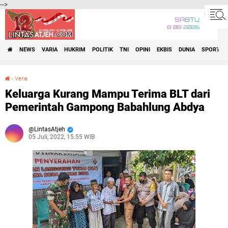
-->
SABTU
8•08•2026
NEWS
VARIA
HUKRIM
POLITIK
TNI
OPINI
EKBIS
DUNIA
SPORT
›
Veria
Keluarga Kurang Mampu Terima BLT dari Pemerintah Gampong Babahlung Abdya
Keluarga Kurang Mampu Terima BLT dari
Pemerintah Gampong Babahlung Abdya
LintasAtjeh
05 Juli, 2022, 15.55 WIB