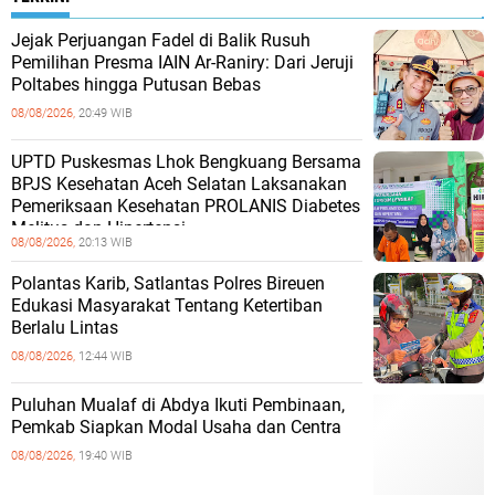
Jejak Perjuangan Fadel di Balik Rusuh
Pemilihan Presma IAIN Ar-Raniry: Dari Jeruji
Poltabes hingga Putusan Bebas
08/08/2026,
20:49 WIB
UPTD Puskesmas Lhok Bengkuang Bersama
BPJS Kesehatan Aceh Selatan Laksanakan
Pemeriksaan Kesehatan PROLANIS Diabetes
Melitus dan Hipertensi
08/08/2026,
20:13 WIB
Polantas Karib, Satlantas Polres Bireuen
Edukasi Masyarakat Tentang Ketertiban
Berlalu Lintas
08/08/2026,
12:44 WIB
Puluhan Mualaf di Abdya Ikuti Pembinaan,
Pemkab Siapkan Modal Usaha dan Centra
08/08/2026,
19:40 WIB