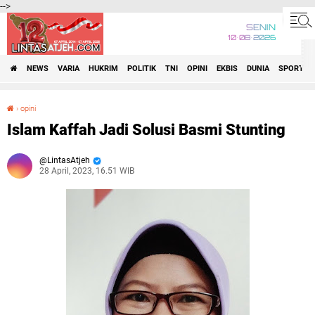
-->
SENIN
10•08•2026
NEWS
VARIA
HUKRIM
POLITIK
TNI
OPINI
EKBIS
DUNIA
SPORT
›
opini
Islam Kaffah Jadi Solusi Basmi Stunting
Islam Kaffah Jadi Solusi Basmi Stunting
LintasAtjeh
28 April, 2023, 16.51 WIB