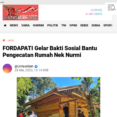
-->
KAMIS
6•08•2026
NEWS
VARIA
HUKRIM
POLITIK
TNI
OPINI
EKBIS
DUNIA
SPORT
›
varia
FORDAPATI Gelar Bakti Sosial Bantu Pengecatan Rumah Nek Nurmi
FORDAPATI Gelar Bakti Sosial Bantu
Pengecatan Rumah Nek Nurmi
LintasAtjeh
28 Mei, 2023, 13.14 WIB