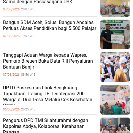
Sama dengan Pascasarjana USK
07/08/2026,
20:07 WIB
‎Bangun SDM Aceh, Solusi Bangun Andalas
Perluas Akses Pendidikan bagi 5.500 Pelajar ‎
07/08/2026,
19:07 WIB
Tanggapi Aduan Warga kepada Wapres,
Pemkab Bireuen Buka Data Riil Penyaluran
Bantuan Banjir
07/08/2026,
08:56 WIB
UPTD Puskesmas Lhok Bengkuang
Tapaktuan ‎Tracing TB Terintegrasi 200
Warga di Dua Desa Melalui Cek Kesehatan
Gratis
06/08/2026,
20:25 WIB
Pengurus DPD TMI Silahturahmi dengan
Kapolres Abdya, Kolaborasi Ketahanan
Pangan