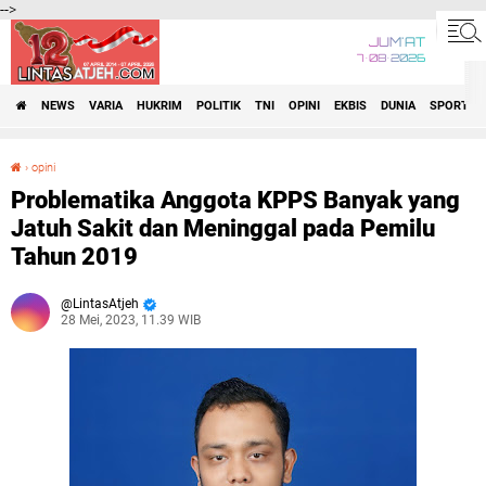
-->
JUM'AT
7•08•2026
NEWS
VARIA
HUKRIM
POLITIK
TNI
OPINI
EKBIS
DUNIA
SPORT
›
opini
Problematika Anggota KPPS Banyak yang Jatuh Sakit dan Meninggal pada Pemilu Tahun 2019
Problematika Anggota KPPS Banyak yang
Jatuh Sakit dan Meninggal pada Pemilu
Tahun 2019
LintasAtjeh
28 Mei, 2023, 11.39 WIB