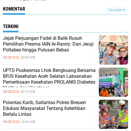
KOMENTAR
Tampilkan
TERKINI
Jejak Perjuangan Fadel di Balik Rusuh
Pemilihan Presma IAIN Ar-Raniry: Dari Jeruji
Poltabes hingga Putusan Bebas
08/08/2026,
20:49 WIB
UPTD Puskesmas Lhok Bengkuang Bersama
BPJS Kesehatan Aceh Selatan Laksanakan
Pemeriksaan Kesehatan PROLANIS Diabetes
Melitus dan Hipertensi
08/08/2026,
20:13 WIB
Polantas Karib, Satlantas Polres Bireuen
Edukasi Masyarakat Tentang Ketertiban
Berlalu Lintas
08/08/2026,
12:44 WIB