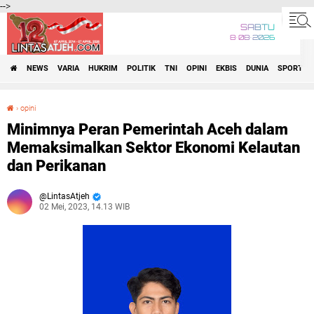
-->
SABTU
8•08•2026
NEWS
VARIA
HUKRIM
POLITIK
TNI
OPINI
EKBIS
DUNIA
SPORT
›
opini
Minimnya Peran Pemerintah Aceh dalam Memaksimalkan Sektor Ekonomi Kelautan dan Perikanan
Minimnya Peran Pemerintah Aceh dalam
Memaksimalkan Sektor Ekonomi Kelautan
dan Perikanan
LintasAtjeh
02 Mei, 2023, 14.13 WIB