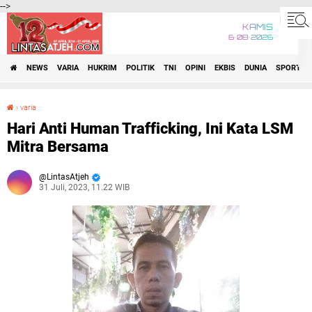
-->
KAMIS
6•08•2026
NEWS
VARIA
HUKRIM
POLITIK
TNI
OPINI
EKBIS
DUNIA
SPORT
›
varia
Hari Anti Human Trafficking, Ini Kata LSM Mitra Bersama
Hari Anti Human Trafficking, Ini Kata LSM
Mitra Bersama
LintasAtjeh
31 Juli, 2023, 11.22 WIB