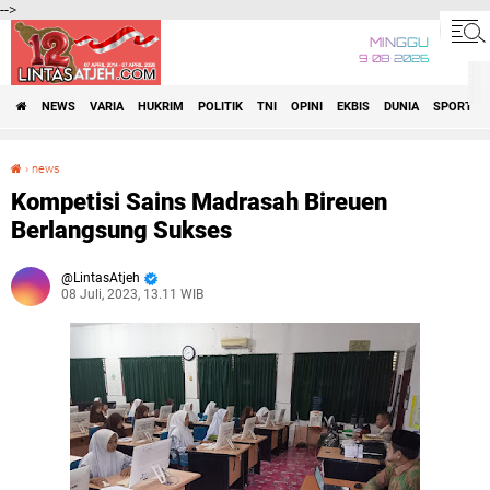
-->
MINGGU
9•08•2026
NEWS
VARIA
HUKRIM
POLITIK
TNI
OPINI
EKBIS
DUNIA
SPORT
›
news
Kompetisi Sains Madrasah Bireuen Berlangsung Sukses
Kompetisi Sains Madrasah Bireuen
Berlangsung Sukses
LintasAtjeh
08 Juli, 2023, 13.11 WIB