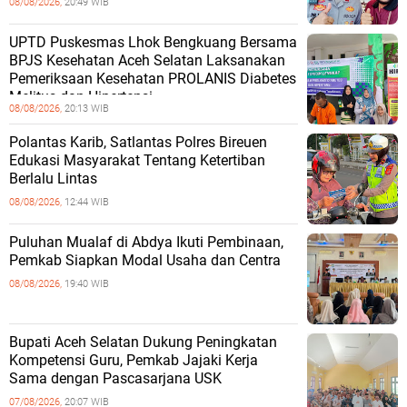
08/08/2026,
20:49 WIB
UPTD Puskesmas Lhok Bengkuang Bersama
BPJS Kesehatan Aceh Selatan Laksanakan
Pemeriksaan Kesehatan PROLANIS Diabetes
Melitus dan Hipertensi
08/08/2026,
20:13 WIB
Polantas Karib, Satlantas Polres Bireuen
Edukasi Masyarakat Tentang Ketertiban
Berlalu Lintas
08/08/2026,
12:44 WIB
Puluhan Mualaf di Abdya Ikuti Pembinaan,
Pemkab Siapkan Modal Usaha dan Centra
08/08/2026,
19:40 WIB
Bupati Aceh Selatan Dukung Peningkatan
Kompetensi Guru, Pemkab Jajaki Kerja
Sama dengan Pascasarjana USK
07/08/2026,
20:07 WIB