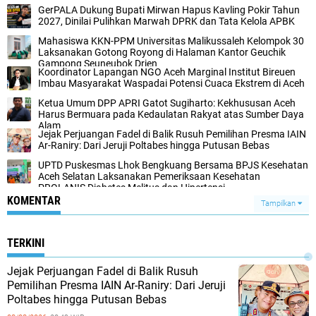
GerPALA Dukung Bupati Mirwan Hapus Kavling Pokir Tahun
2027, Dinilai Pulihkan Marwah DPRK dan Tata Kelola APBK
Mahasiswa KKN-PPM Universitas Malikussaleh Kelompok 30
Laksanakan Gotong Royong di Halaman Kantor Geuchik
Gampong Seuneubok Drien
Koordinator Lapangan NGO Aceh Marginal Institut Bireuen
Imbau Masyarakat Waspadai Potensi Cuaca Ekstrem di Aceh
Ketua Umum DPP APRI Gatot Sugiharto: Kekhususan Aceh
Harus Bermuara pada Kedaulatan Rakyat atas Sumber Daya
Alam
Jejak Perjuangan Fadel di Balik Rusuh Pemilihan Presma IAIN
Ar-Raniry: Dari Jeruji Poltabes hingga Putusan Bebas
UPTD Puskesmas Lhok Bengkuang Bersama BPJS Kesehatan
Aceh Selatan Laksanakan Pemeriksaan Kesehatan
PROLANIS Diabetes Melitus dan Hipertensi
KOMENTAR
Tampilkan
TERKINI
Jejak Perjuangan Fadel di Balik Rusuh
Pemilihan Presma IAIN Ar-Raniry: Dari Jeruji
Poltabes hingga Putusan Bebas