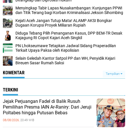
Ditangkap dan Diproses Hukum
Menyingkap Tabir Lapas Nusakambangan: Kunjungan PPWI
dan Titik Terang bagi Korban Kriminalisasi Jekson Sihombing
Kejati Aceh Jangan Tutup Mata! ALAMP AKSI Bongkar
Dugaan Korupsi Proyek Miliaran Rupiah
Diduga Tebang Pilih Penanganan Kasus, DPP BEM-TR Desak
Kajagung RI Copot Kajari Aceh Singkil
PN Lhokseumawe Tetapkan Jadwal Sidang Praperadilan
Terkait Upaya Paksa oleh Kepolisian
Selain Geledah Kantor Satpol PP dan WH, Penyidik Kejari
Bireuen Sasar Rumah Saksi
KOMENTAR
Tampilkan
TERKINI
Jejak Perjuangan Fadel di Balik Rusuh
Pemilihan Presma IAIN Ar-Raniry: Dari Jeruji
Poltabes hingga Putusan Bebas
08/08/2026,
20:49 WIB