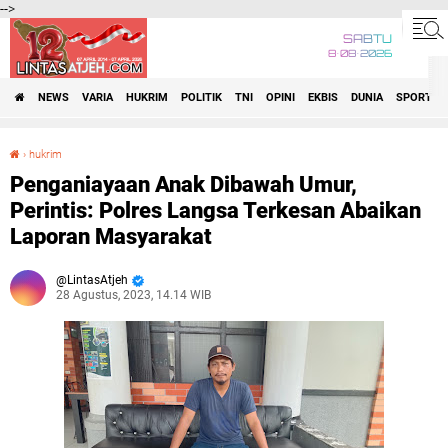
-->
SABTU
8•08•2026
NEWS
VARIA
HUKRIM
POLITIK
TNI
OPINI
EKBIS
DUNIA
SPORT
›
hukrim
Penganiayaan Anak Dibawah Umur, Perintis: Polres Langsa Terkesan Abaikan Laporan Masyarakat
Penganiayaan Anak Dibawah Umur,
Perintis: Polres Langsa Terkesan Abaikan
Laporan Masyarakat
LintasAtjeh
28 Agustus, 2023, 14.14 WIB