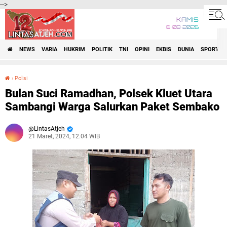
-->
KAMIS
6•08•2026
NEWS
VARIA
HUKRIM
POLITIK
TNI
OPINI
EKBIS
DUNIA
SPORT
›
Polisi
Bulan Suci Ramadhan, Polsek Kluet Utara Sambangi Warga Salurkan Paket Sembako
Bulan Suci Ramadhan, Polsek Kluet Utara
Sambangi Warga Salurkan Paket Sembako
LintasAtjeh
21 Maret, 2024, 12.04 WIB