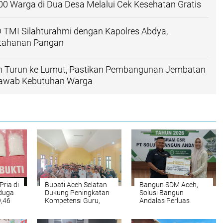
200 Warga di Dua Desa Melalui Cek Kesehatan Gratis
 TMI Silahturahmi dengan Kapolres Abdya,
etahanan Pangan
n Turun ke Lumut, Pastikan Pembangunan Jembatan
jawab Kebutuhan Warga
Pria di
Bupati Aceh Selatan
‎Bangun SDM Aceh,
iduga
Dukung Peningkatan
Solusi Bangun
9,46
Kompetensi Guru,
Andalas Perluas
Pemkab Jajaki Kerja
Akses Pendidikan
Sama dengan
bagi 5.500 Pelajar ‎