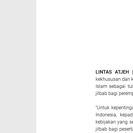
LINTAS ATJEH |
kekhususan dan k
Islam sebagai t
jilbab bagi perem
"Untuk kepentin
Indonesia, kep
kebijakan yang s
jilbab bagi peser