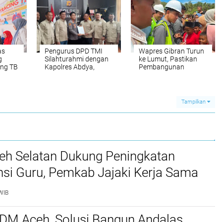
Pascasarjana USK
as
Pengurus DPD TMI
Wapres Gibran Turun
g
Silahturahmi dengan
ke Lumut, Pastikan
ing TB
Kapolres Abdya,
Pembangunan
Kolaborasi
Jembatan JT-0053
esa
Ketahanan Pangan
Menjawab Kebutuhan
Warga
is
Tampilkan
ceh Selatan Dukung Peningkatan
si Guru, Pemkab Jajaki Kerja Sama
ascasarjana USK
WIB
SDM Aceh, Solusi Bangun Andalas