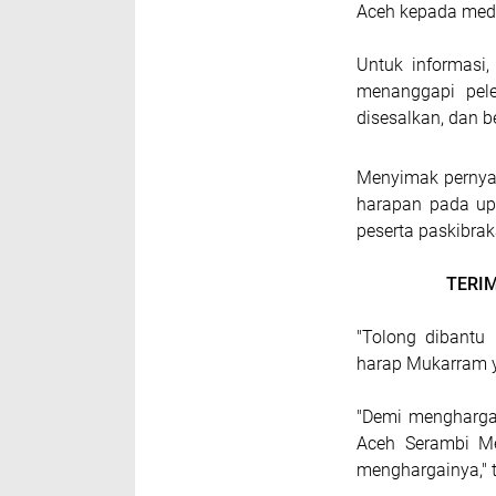
Aceh kepada medi
Untuk informasi
menanggapi pele
disesalkan, dan be
Menyimak pernya
harapan pada up
peserta paskibra
TERI
"Tolong dibantu 
harap Mukarram y
"Demi menghargai
Aceh Serambi M
menghargainya,"