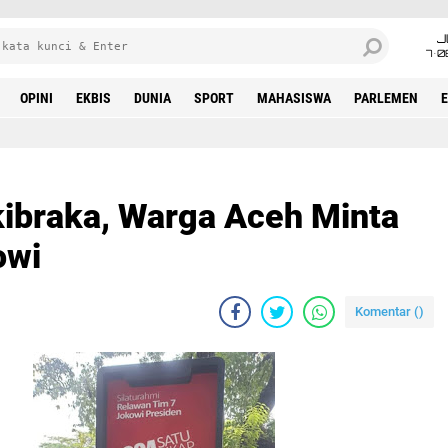
J
7•0
OPINI
EKBIS
DUNIA
SPORT
MAHASISWA
PARLEMEN
kibraka, Warga Aceh Minta
owi
Komentar (
)