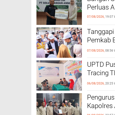
Perluas A
07/08/2026,
19:07 
Tanggapi
Pemkab Bi
Bantuan B
07/08/2026,
08:56 
UPTD Pus
‎Tracing 
Melalui C
06/08/2026,
20:25 
Pengurus
Kapolres