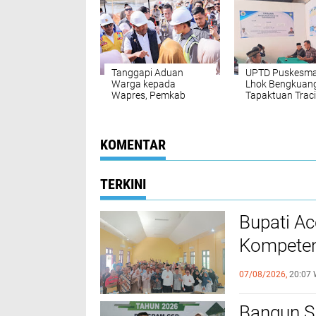
Tanggapi Aduan
UPTD Puskesm
Warga kepada
Lhok Bengkuan
Wapres, Pemkab
Tapaktuan ‎Trac
Bireuen Buka Data Riil
Terintegrasi 200
Penyaluran Bantuan
Warga di Dua D
Banjir
Melalui Cek
Kesehatan Grat
KOMENTAR
TERKINI
Bupati A
Kompeten
dengan P
07/08/2026,
20:07 
‎Bangun 