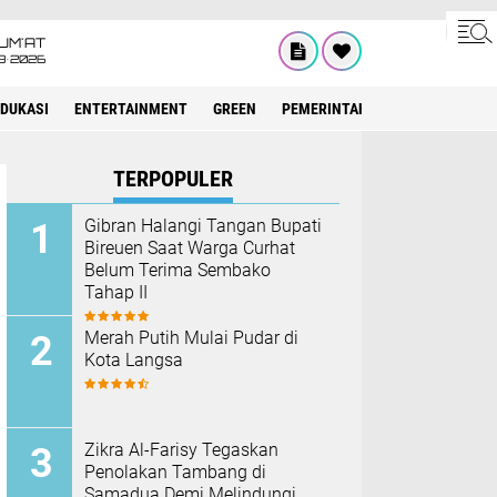
UM'AT
8•2026
EDUKASI
ENTERTAINMENT
GREEN
PEMERINTAH ACEH
OLAHRAG
TERPOPULER
Gibran Halangi Tangan Bupati
Bireuen Saat Warga Curhat
Belum Terima Sembako
Tahap II
Merah Putih Mulai Pudar di
Kota Langsa
Zikra Al-Farisy Tegaskan
Penolakan Tambang di
Samadua Demi Melindungi