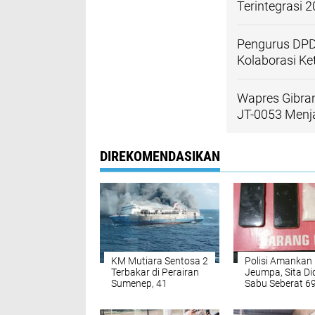
Terintegrasi 
Pengurus DPD
Kolaborasi K
Wapres Gibra
JT-0053 Men
DIREKOMENDASIKAN
KM Mutiara Sentosa 2
Polisi Amankan 
Terbakar di Perairan
Jeumpa, Sita D
Sumenep, 41
Sabu Seberat 6
Penumpang Masih
Gram
Hilang