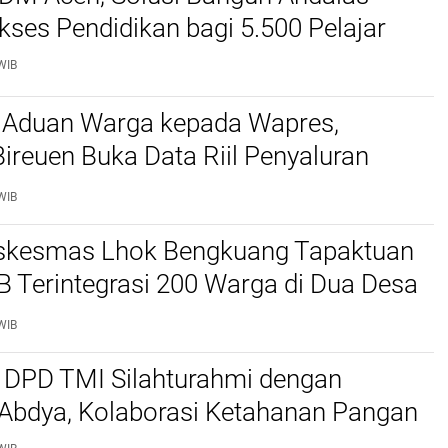
kses Pendidikan bagi 5.500 Pelajar ‎
WIB
 Aduan Warga kepada Wapres,
reuen Buka Data Riil Penyaluran
anjir
WIB
kesmas Lhok Bengkuang Tapaktuan
TB Terintegrasi 200 Warga di Dua Desa
ek Kesehatan Gratis
WIB
 DPD TMI Silahturahmi dengan
 Abdya, Kolaborasi Ketahanan Pangan