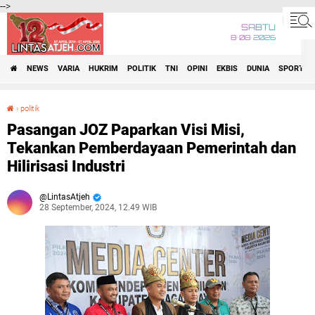
-->
SABTU
8•08•2026
NEWS
VARIA
HUKRIM
POLITIK
TNI
OPINI
EKBIS
DUNIA
SPORT
›
politik
Pasangan JOZ Paparkan Visi Misi, Tekankan Pemberdayaan Pemerintah dan Hilirisasi Industri
Pasangan JOZ Paparkan Visi Misi,
Tekankan Pemberdayaan Pemerintah dan
Hilirisasi Industri
LintasAtjeh
28 September, 2024, 12.49 WIB