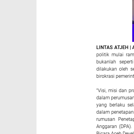
LINTAS ATJEH |
politik mulai r
bukanlah sepert
dilakukan oleh 
birokrasi pemerin
"Visi, misi dan 
dalam perumusa
yang berlaku se
dalam penetapan
rumusan Peneta
Anggaran (DPA). 
Bicara Aceh Devel