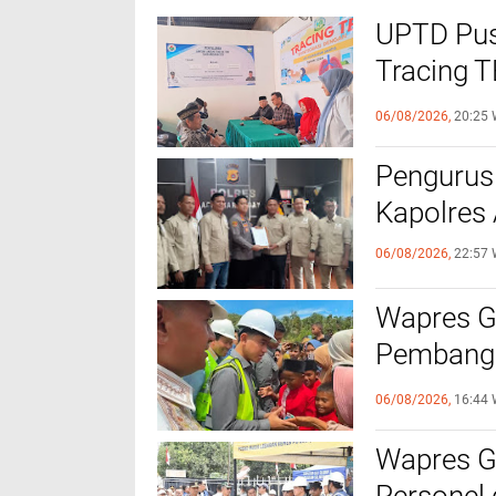
UPTD Pus
‎Tracing 
Melalui C
06/08/2026,
20:25 
Pengurus
Kapolres
06/08/2026,
22:57 
Wapres Gi
Pembangu
Kebutuha
06/08/2026,
16:44 
Wapres Gi