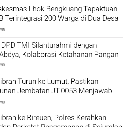
kesmas Lhok Bengkuang Tapaktuan
TB Terintegrasi 200 Warga di Dua Desa
ek Kesehatan Gratis
WIB
 DPD TMI Silahturahmi dengan
 Abdya, Kolaborasi Ketahanan Pangan
WIB
bran Turun ke Lumut, Pastikan
nan Jembatan JT-0053 Menjawab
n Warga
WIB
bran ke Bireuen, Polres Kerahkan