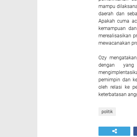
mampu dilaksana
daerah dan seba
Apakah cuma ace
kemampuan dan 
merealisasikan p
mewacanakan prog
Ozy mengatakan
dengan yang
mengimplentas
pemimpin dan ke
oleh relasi ke 
keterbatasan angg
politik