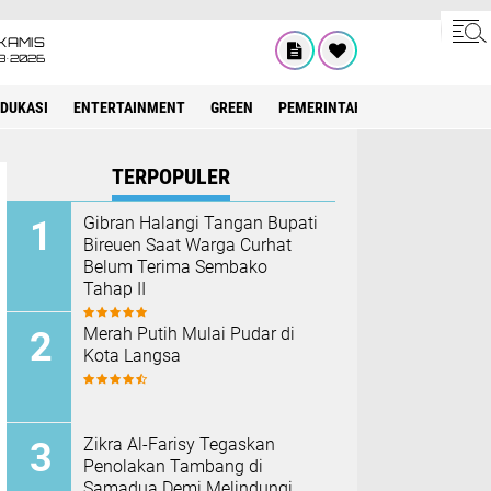
KAMIS
8•2026
EDUKASI
ENTERTAINMENT
GREEN
PEMERINTAH ACEH
OLAHRAG
TERPOPULER
Gibran Halangi Tangan Bupati
Bireuen Saat Warga Curhat
Belum Terima Sembako
Tahap II
Merah Putih Mulai Pudar di
Kota Langsa
Zikra Al-Farisy Tegaskan
Penolakan Tambang di
Samadua Demi Melindungi