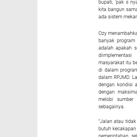
bupati, 'pak s n
kita bangun sama-
ada sistem mekan
Ozy menambahkan,
banyak program 
adalah apakah s
diimplementasi
masyarakat itu b
di dalam program
dalam RPJMD. Lal
dengan kondisi 
dengan maksima
melobi sumber 
sebagainya.
"Jalan atau tida
butuh kecakapan 
pemerintahan se