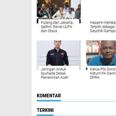
Pulang dari Jakarta,
Hazairin Kembal
Salihin: Revisi UUPA
Terpilih sebagai
dan Otsus
Geuchik Gampo
Menyangkut Masa
Paloh Raya Per
Depan Aceh
2026-2032
Jaringan Aneuk
Ketua PSI Doro
Syuhada Desak
Ketum PA Ganti
Pemerintah Aceh
DPRA
Dirikan BPJS Sendiri
KOMENTAR
TERKINI