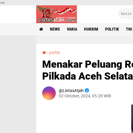
-->
NEWS
VARIA
HUKRIM
POLITIK
TNI
Menakar Peluang Realisasi Janji Politik Paslon Pilkada Aceh Selatan 2024
›
politik
Menakar Peluang Rea
Pilkada Aceh Selat
LintasAtjeh
02 Oktober, 2024, 05.28 WIB