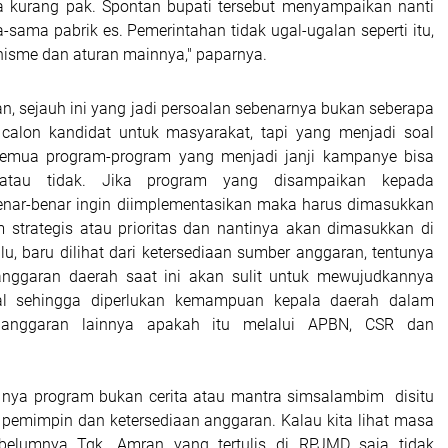
ya kurang pak. Spontan bupati tersebut menyampaikan nanti
sama pabrik es. Pemerintahan tidak ugal-ugalan seperti itu,
isme dan aturan mainnya," paparnya.
 sejauh ini yang jadi persoalan sebenarnya bukan seberapa
calon kandidat untuk masyarakat, tapi yang menjadi soal
emua program-program yang menjadi janji kampanye bisa
 atau tidak. Jika program yang disampaikan kepada
enar-benar ingin diimplementasikan maka harus dimasukkan
 strategis atau prioritas dan nantinya akan dimasukkan di
u, baru dilihat dari ketersediaan sumber anggaran, tentunya
anggaran daerah saat ini akan sulit untuk mewujudkannya
l sehingga diperlukan kemampuan kepala daerah dalam
anggaran lainnya apakah itu melalui APBN, CSR dan
k nya program bukan cerita atau mantra simsalambim disitu
pemimpin dan ketersediaan anggaran. Kalau kita lihat masa
belumnya Tgk. Amran yang tertulis di RPJMD saja tidak