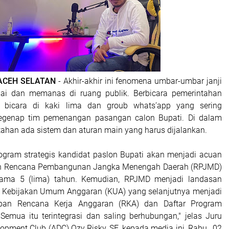
 ACEH SELATAN
- Akhir-akhir ini fenomena umbar-umbar janji
amai dan memanas di ruang publik. Berbicara pemerintahan
i bicara di kaki lima dan groub whats’app yang sering
segenap tim pemenangan pasangan calon Bupati. Di dalam
tahan ada sistem dan aturan main yang harus dijalankan.
program strategis kandidat paslon Bupati akan menjadi acuan
n Rencana Pembangunan Jangka Menengah Daerah (RPJMD)
lama 5 (lima) tahun. Kemudian, RPJMD menjadi landasan
 Kebijakan Umum Anggaran (KUA) yang selanjutnya menjadi
pan Rencana Kerja Anggaran (RKA) dan Daftar Program
Semua itu terintegrasi dan saling berhubungan," jelas Juru
opment Club (ADC) Ozy Risky, SE, kepada media ini, Rabu, 02