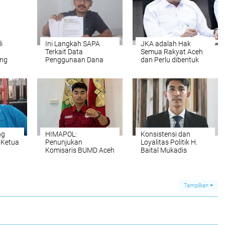
i
Ini Langkah SAPA
JKA adalah Hak
Terkait Data
Semua Rakyat Aceh
ng
Penggunaan Dana
dan Perlu dibentuk
iode
Bantuan Keuangan
Tim Pengawasan
Partai Politik Tahun
Independen Rumah
Anggaran 2025
Sakit
ng
HIMAPOL:
Konsistensi dan
 Ketua
Penunjukan
Loyalitas Politik H.
Komisaris BUMD Aceh
Baital Mukadis
PT Pema Global
Menjalankan Roda
Energy Ciderai
Pemerintahan Aceh
Meritrokasi, Berbau
Selatan
Nepotisme
Tampilkan