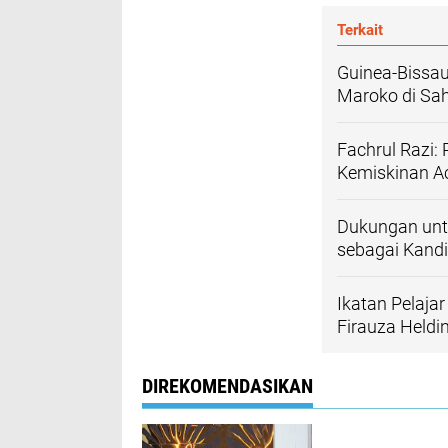
Terkait
Guinea-Bissa
Maroko di Sa
Fachrul Razi
Kemiskinan A
Dukungan untu
sebagai Kandi
Ikatan Pelaja
Firauza Heldi
DIREKOMENDASIKAN