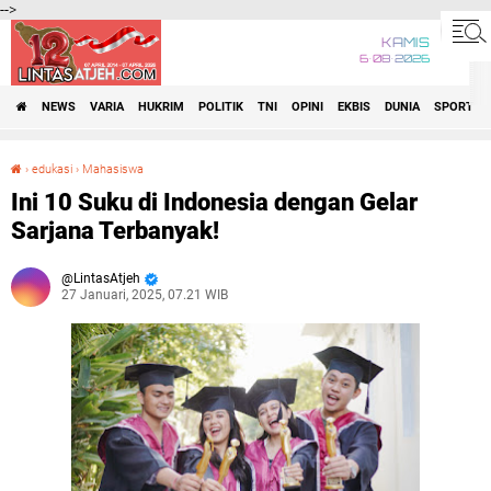
-->
KAMIS
6•08•2026
NEWS
VARIA
HUKRIM
POLITIK
TNI
OPINI
EKBIS
DUNIA
SPORT
›
edukasi
›
Mahasiswa
Ini 10 Suku di Indonesia dengan Gelar Sarjana Terbanyak!
Ini 10 Suku di Indonesia dengan Gelar
Sarjana Terbanyak!
LintasAtjeh
27 Januari, 2025, 07.21 WIB