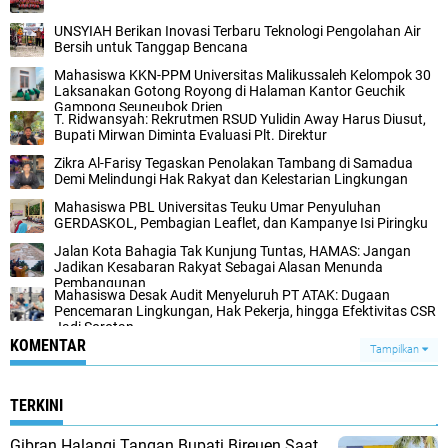
UNSYIAH Berikan Inovasi Terbaru Teknologi Pengolahan Air
Bersih untuk Tanggap Bencana
Mahasiswa KKN-PPM Universitas Malikussaleh Kelompok 30
Laksanakan Gotong Royong di Halaman Kantor Geuchik
Gampong Seuneubok Drien
T. Ridwansyah: Rekrutmen RSUD Yulidin Away Harus Diusut,
Bupati Mirwan Diminta Evaluasi Plt. Direktur
Zikra Al-Farisy Tegaskan Penolakan Tambang di Samadua
Demi Melindungi Hak Rakyat dan Kelestarian Lingkungan
Mahasiswa PBL Universitas Teuku Umar Penyuluhan
GERDASKOL, Pembagian Leaflet, dan Kampanye Isi Piringku
Jalan Kota Bahagia Tak Kunjung Tuntas, HAMAS: Jangan
Jadikan Kesabaran Rakyat Sebagai Alasan Menunda
Pembangunan
Mahasiswa Desak Audit Menyeluruh PT ATAK: Dugaan
Pencemaran Lingkungan, Hak Pekerja, hingga Efektivitas CSR
Jadi Sorotan
KOMENTAR
Tampilkan
TERKINI
Gibran Halangi Tangan Bupati Bireuen Saat