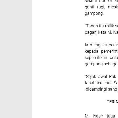
sekitar 1.000 met
ganti rugi, mes
gampong.
“Tanah itu milik 
pagar,” kata M. N
Ia mengaku pers
kepada pemerin
kepemilikan ber
gampong sebagai
“Sejak awal Pak
tanah tersebut. S
didampingi sang i
TERI
M. Nasir juga