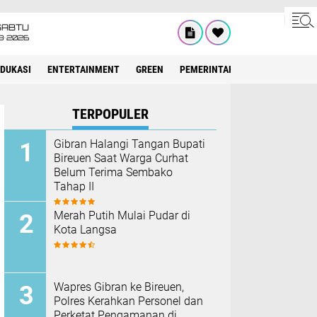
SABTU
8•2026
EDUKASI
ENTERTAINMENT
GREEN
PEMERINTAH ACEH
OLAHRAG
TERPOPULER
Gibran Halangi Tangan Bupati
Bireuen Saat Warga Curhat
Belum Terima Sembako
Tahap II
Merah Putih Mulai Pudar di
Kota Langsa
Wapres Gibran ke Bireuen,
Polres Kerahkan Personel dan
Perketat Pengamanan di