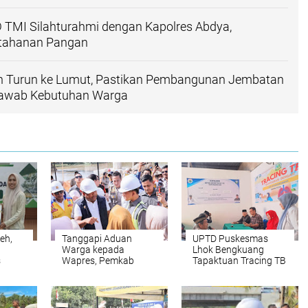
 TMI Silahturahmi dengan Kapolres Abdya,
etahanan Pangan
n Turun ke Lumut, Pastikan Pembangunan Jembatan
jawab Kebutuhan Warga
eh,
Tanggapi Aduan
UPTD Puskesmas
Warga kepada
Lhok Bengkuang
s
Wapres, Pemkab
Tapaktuan ‎Tracing TB
an
Bireuen Buka Data Riil
Terintegrasi 200
r ‎
Penyaluran Bantuan
Warga di Dua Desa
Banjir
Melalui Cek
Kesehatan Gratis