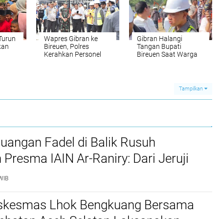
Turun
Wapres Gibran ke
Gibran Halangi
kan
Bireuen, Polres
Tangan Bupati
Kerahkan Personel
Bireuen Saat Warga
053
dan Perketat
Curhat Belum Terima
tuhan
Pengamanan di
Sembako Tahap II
Sejumlah Titik
Tampilkan
juangan Fadel di Balik Rusuh
 Presma IAIN Ar-Raniry: Dari Jeruji
 hingga Putusan Bebas
WIB
skesmas Lhok Bengkuang Bersama