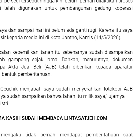
er persegi tersebut hingga kini belum pernah dilakukan proses
ki telah digunakan untuk pembangunan gedung koperasi
saya dan sampai hari ini belum ada ganti rugi. Karena itu saya
asir kepada media ini di Kota Jantho, Kamis (14/5/2026).
oalan kepemilikan tanah itu sebenarnya sudah disampaikan
tah gampong sejak lama. Bahkan, menurutnya, dokumen
upa Akta Jual Beli (AJB) telah diberikan kepada aparatur
 bentuk pemberitahuan.
 Geuchik menjabat, saya sudah menyerahkan fotokopi AJB
aya sudah sampaikan bahwa lahan itu milik saya,” ujarnya
stri.
MA KASIH SUDAH MEMBACA LINTASATJEH.COM
 mengaku tidak pernah mendapat pemberitahuan saat