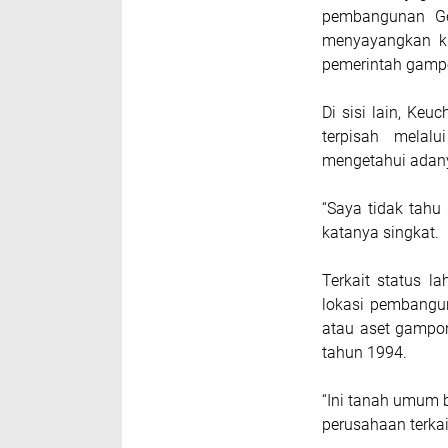
pembangunan Ge
menyayangkan kla
pemerintah gamp
Di sisi lain, Keu
terpisah mela
mengetahui adany
“Saya tidak tahu
katanya singkat.
Terkait status l
lokasi pembangu
atau aset gampo
tahun 1994.
“Ini tanah umum 
perusahaan terkait