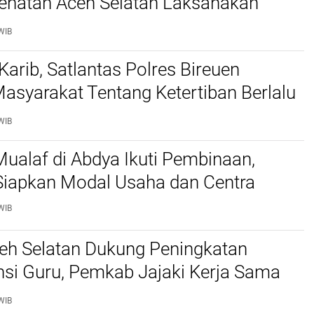
ehatan Aceh Selatan Laksanakan
aan Kesehatan PROLANIS Diabetes
WIB
an Hipertensi
Karib, Satlantas Polres Bireuen
asyarakat Tentang Ketertiban Berlalu
WIB
ualaf di Abdya Ikuti Pembinaan,
iapkan Modal Usaha dan Centra
WIB
ceh Selatan Dukung Peningkatan
si Guru, Pemkab Jajaki Kerja Sama
ascasarjana USK
WIB