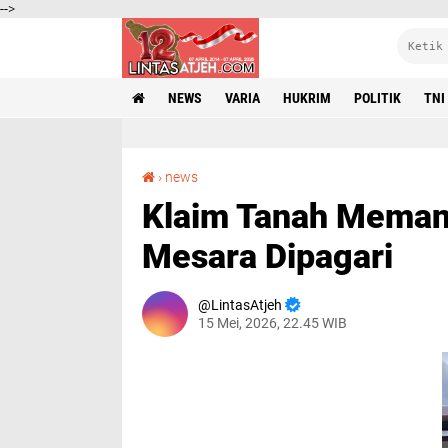
-->
NEWS
VARIA
HUKRIM
POLITIK
TNI
Klaim Tanah Memanas, Gedung Koperasi Bukit Mesara Dipagari
›
news
Klaim Tanah Memana
Mesara Dipagari
LintasAtjeh
15 Mei, 2026, 22.45 WIB