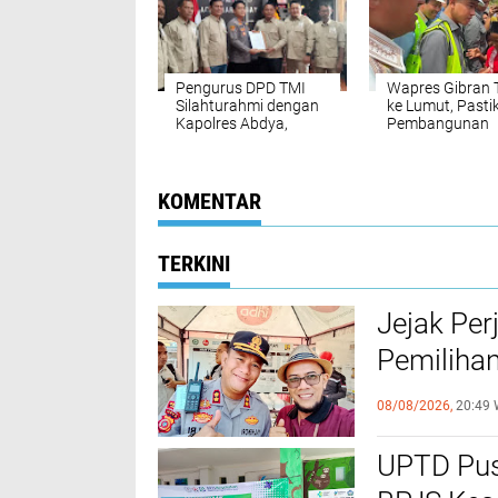
Pengurus DPD TMI
Wapres Gibran 
Silahturahmi dengan
ke Lumut, Pasti
Kapolres Abdya,
Pembangunan
Kolaborasi
Jembatan JT-0
Ketahanan Pangan
Menjawab Kebu
Warga
KOMENTAR
TERKINI
Jejak Per
Pemilihan
Poltabes
08/08/2026,
20:49 
UPTD Pu