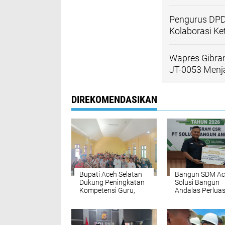
Pengurus DPD
Kolaborasi K
Wapres Gibra
JT-0053 Men
DIREKOMENDASIKAN
Bupati Aceh Selatan
‎Bangun SDM Ac
Dukung Peningkatan
Solusi Bangun
Kompetensi Guru,
Andalas Perlua
Pemkab Jajaki Kerja
Akses Pendidik
Sama dengan
bagi 5.500 Pelaja
Pascasarjana USK