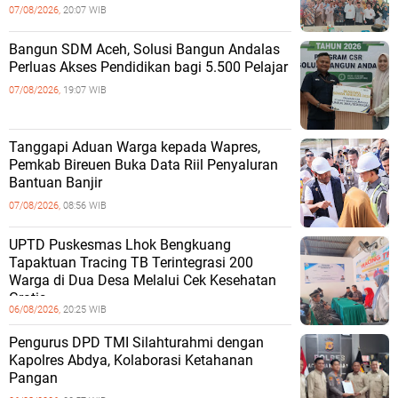
07/08/2026,
20:07 WIB
‎Bangun SDM Aceh, Solusi Bangun Andalas
Perluas Akses Pendidikan bagi 5.500 Pelajar ‎
07/08/2026,
19:07 WIB
Tanggapi Aduan Warga kepada Wapres,
Pemkab Bireuen Buka Data Riil Penyaluran
Bantuan Banjir
07/08/2026,
08:56 WIB
UPTD Puskesmas Lhok Bengkuang
Tapaktuan ‎Tracing TB Terintegrasi 200
Warga di Dua Desa Melalui Cek Kesehatan
Gratis
06/08/2026,
20:25 WIB
Pengurus DPD TMI Silahturahmi dengan
Kapolres Abdya, Kolaborasi Ketahanan
Pangan