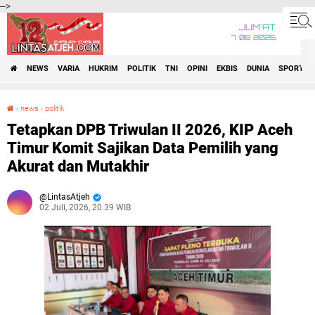
-->
JUM'AT
7•08•2026
NEWS
VARIA
HUKRIM
POLITIK
TNI
OPINI
EKBIS
DUNIA
SPORT
›
news
›
politik
Tetapkan DPB Triwulan II 2026, KIP Aceh Timur Komit Sajikan Data Pemilih yang Akurat dan Mutakhir
Tetapkan DPB Triwulan II 2026, KIP Aceh
Timur Komit Sajikan Data Pemilih yang
Akurat dan Mutakhir
LintasAtjeh
02 Juli, 2026, 20.39 WIB