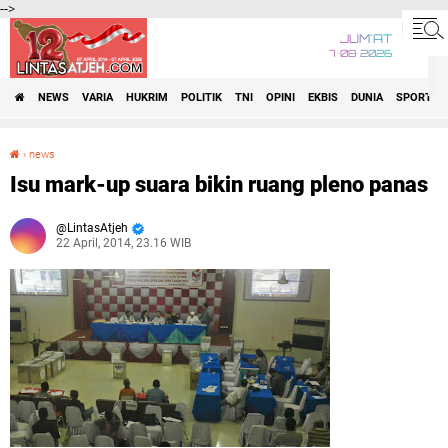
-->
JUM'AT
7•08•2026
NEWS
VARIA
HUKRIM
POLITIK
TNI
OPINI
EKBIS
DUNIA
SPORT
›
news
Isu mark-up suara bikin ruang pleno panas
Isu mark-up suara bikin ruang pleno panas
LintasAtjeh
22 April, 2014, 23.16 WIB