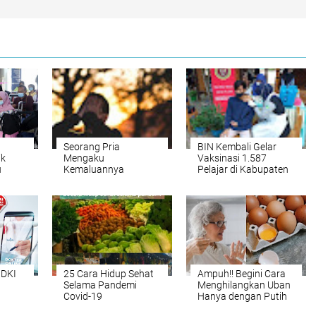
Seorang Pria
BIN Kembali Gelar
ik
Mengaku
Vaksinasi 1.587
u
Kemaluannya
Pelajar di Kabupaten
Menyusut Usai
Tapin
Terinfeksi Covid-19
 DKI
25 Cara Hidup Sehat
Ampuh!! Begini Cara
Selama Pandemi
Menghilangkan Uban
Covid-19
Hanya dengan Putih
tasi
Telur