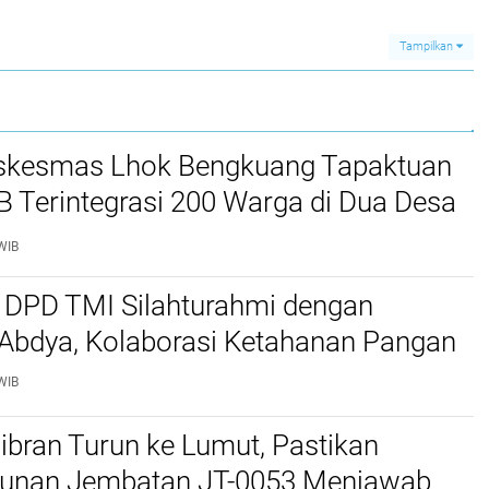
t
sien
Tampilkan
kesmas Lhok Bengkuang Tapaktuan
TB Terintegrasi 200 Warga di Dua Desa
ek Kesehatan Gratis
WIB
 DPD TMI Silahturahmi dengan
 Abdya, Kolaborasi Ketahanan Pangan
WIB
bran Turun ke Lumut, Pastikan
nan Jembatan JT-0053 Menjawab