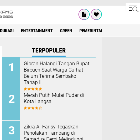
KAMIS
8•2026
EDUKASI
ENTERTAINMENT
GREEN
PEMERINTAH ACEH
OLAHRAG
TERPOPULER
Gibran Halangi Tangan Bupati
Bireuen Saat Warga Curhat
Belum Terima Sembako
Tahap II
Merah Putih Mulai Pudar di
Kota Langsa
Zikra Al-Farisy Tegaskan
Penolakan Tambang di
Samadua Demi Melindungi