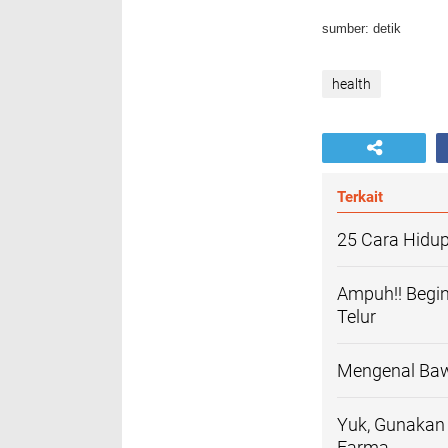
sumber: detik
health
Terkait
25 Cara Hidu
Ampuh!! Begi
Telur
Mengenal Baw
Yuk, Gunakan 
Farma