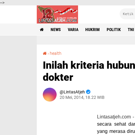
-->
NEWS
VARIA
HUKRIM
POLITIK
TNI
Inilah kriteria hubungan sex sehat menurut dokter
›
health
Inilah kriteria hub
dokter
LintasAtjeh
20 Mei, 2014, 18.22 WIB
Lintasatjeh.com 
secara sehat da
yang merasa dirug