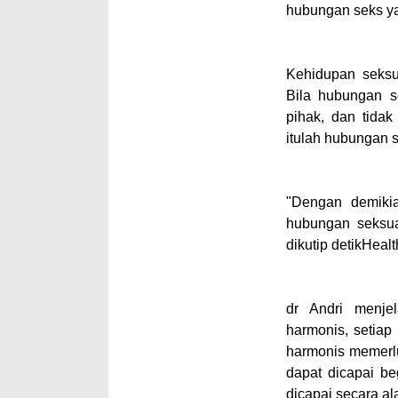
hubungan seks ya
Kehidupan seksu
Bila hubungan s
pihak, dan tidak
itulah hubungan 
"Dengan demiki
hubungan seksua
dikutip
detikHealt
dr Andri menj
harmonis, setia
harmonis memerlu
dapat dicapai be
dicapai secara al