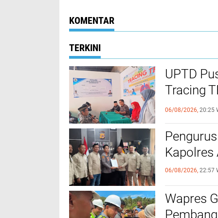
Dibanding Kemoterapi
Dokter dan Oba
Gratis Untuk Pa
Covid-19
KOMENTAR
TERKINI
UPTD Pus
‎Tracing 
Melalui C
06/08/2026,
20:25 
Pengurus
Kapolres
06/08/2026,
22:57 
Wapres Gi
Pembangu