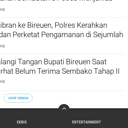
n Warga
WIB
bran ke Bireuen, Polres Kerahkan
 dan Perketat Pengamanan di Sejumlah
WIB
langi Tangan Bupati Bireuen Saat
rhat Belum Terima Sembako Tahap II
WIB
LIHAT SEMUA
EKBIS
ENTERTAINMENT