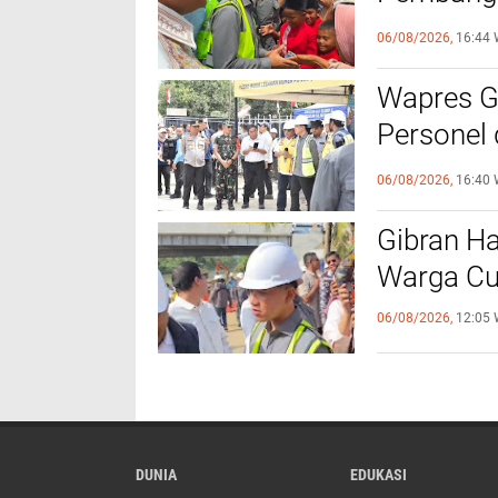
Kebutuha
06/08/2026,
16:44 
Wapres Gi
Personel
Titik
06/08/2026,
16:40 
Gibran Ha
Warga Cu
06/08/2026,
12:05 
DUNIA
EDUKASI