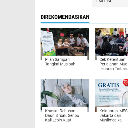
DIREKOMENDASIKAN
Pilah Sampah,
Cek Ketentuan
Tangkal Musibah
Perjalanan Mud
Lebaran Terbar
Khasiat Rebusan
Kolaborasi MES
Daun Sirsak, Seribu
Jakarta dan
Kali Lebih Kuat
Muslimedika,
Hancurkan Sel Kanker
Sediakan Konsul