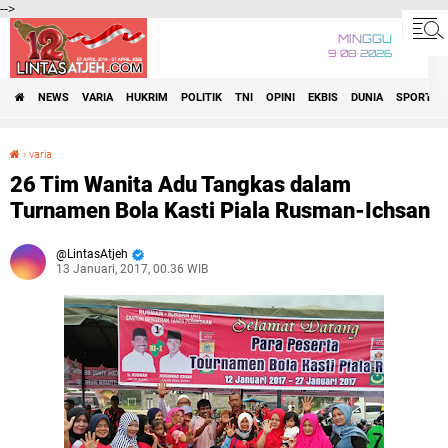
-->
MINGGU
9•08•2026
NEWS
VARIA
HUKRIM
POLITIK
TNI
OPINI
EKBIS
DUNIA
SPORT
›
varia
26 Tim Wanita Adu Tangkas dalam Turnamen Bola Kasti Piala Rusman-Ichsan
26 Tim Wanita Adu Tangkas dalam
Turnamen Bola Kasti Piala Rusman-Ichsan
LintasAtjeh
13 Januari, 2017, 00.36 WIB