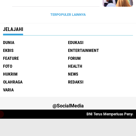
TERPOPULER LAINNYA
JELAJAHI
DUNIA
EDUKASI
EKBIS
ENTERTAINMENT
FEATURE
FORUM
FOTO
HEALTH
HUKRIM
NEWS
OLAHRAGA
REDAKSI
VARIA
@SocialMedia
BNI Terus Memperluas Penyalura
Varia
Hukrim
Politik
Redaksi
Indeks