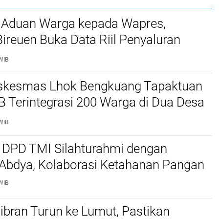
 Aduan Warga kepada Wapres,
reuen Buka Data Riil Penyaluran
anjir
WIB
kesmas Lhok Bengkuang Tapaktuan
TB Terintegrasi 200 Warga di Dua Desa
ek Kesehatan Gratis
WIB
 DPD TMI Silahturahmi dengan
 Abdya, Kolaborasi Ketahanan Pangan
WIB
bran Turun ke Lumut, Pastikan