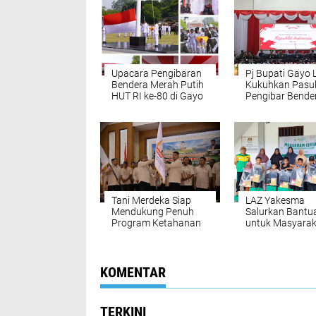
Upacara Pengibaran
Pj Bupati Gayo 
Bendera Merah Putih
Kukuhkan Pasu
HUT RI ke-80 di Gayo
Pengibar Bende
Lues Berlangsung
Pusaka HUT RI 
Khidmat
Tani Merdeka Siap
LAZ Yakesma
Mendukung Penuh
Salurkan Bantu
Program Ketahanan
untuk Masyarak
Pangan di Aceh
Pulo Aceh
Tamiang
KOMENTAR
TERKINI