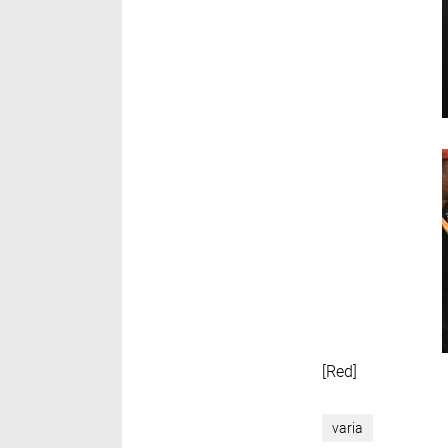
[Red]
varia