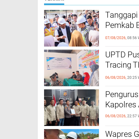
Tanggapi
Pemkab Bi
Bantuan B
07/08/2026,
08:56 
UPTD Pus
‎Tracing 
Melalui C
06/08/2026,
20:25 
Pengurus
Kapolres
06/08/2026,
22:57 
Wapres Gi