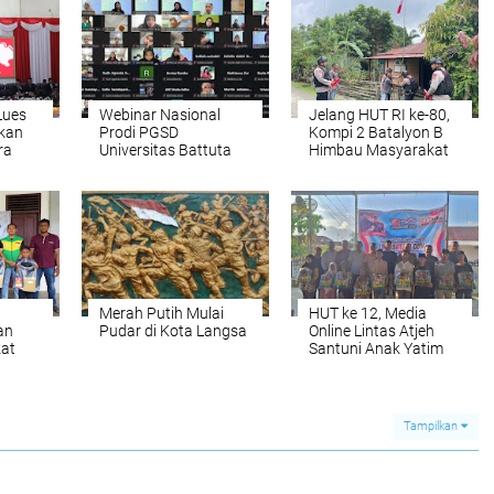
Lues
Webinar Nasional
Jelang HUT RI ke-80,
kan
Prodi PGSD
Kompi 2 Batalyon B
ra
Universitas Battuta
Himbau Masyarakat
ke-80
Berjalan Sukses
KIbarkan Bendera
Merah Putih
Merah Putih Mulai
HUT ke 12, Media
an
Pudar di Kota Langsa
Online Lintas Atjeh
at
Santuni Anak Yatim
Tampilkan