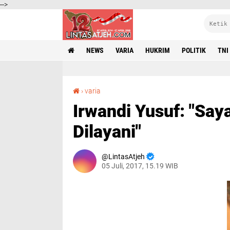
-->
NEWS
VARIA
HUKRIM
POLITIK
TNI
Irwandi Yusuf: "Saya Ingin Melayani Bukan Dilayani"
›
varia
Irwandi Yusuf: "Say
Dilayani"
LintasAtjeh
05 Juli, 2017, 15.19 WIB