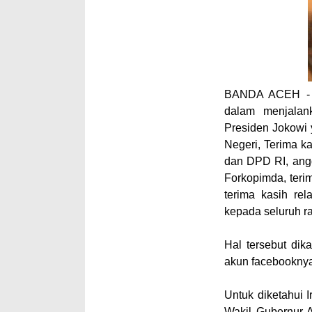
BANDA ACEH
-
dalam menjalan
Presiden Jokowi 
Negeri, Terima k
dan DPD RI, angg
Forkopimda, terim
terima kasih re
kepada seluruh ra
Hal tersebut dik
akun facebooknya
Untuk diketahui 
Wakil Gubernur 