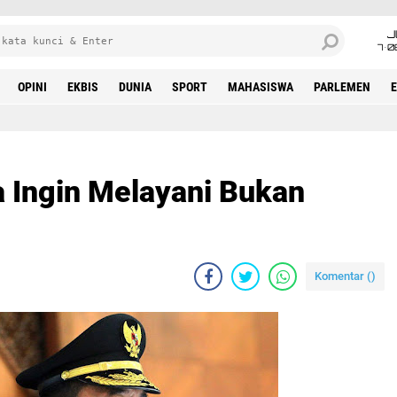
J
7•0
OPINI
EKBIS
DUNIA
SPORT
MAHASISWA
PARLEMEN
a Ingin Melayani Bukan
Komentar (
)