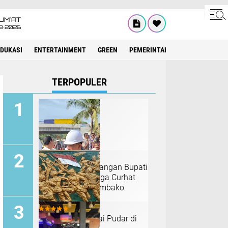
UM'AT
8•2026
EDUKASI
ENTERTAINMENT
GREEN
PEMERINTAH ACEH
OLAHRAG
TERPOPULER
Gibran Halangi Tangan Bupati
Bireuen Saat Warga Curhat
Belum Terima Sembako
Tahap II
Merah Putih Mulai Pudar di