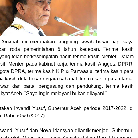
 Amanah ini merupakan tanggung jawab besar bagi saya
kan roda pemerintahan 5 tahun kedepan. Terima kasih
yang telah berkesempatan hadir, terima kasih Menteri Dalam
asih Menteri pada kabinet kerja, terima kasih Anggota DPRRI
ota DPRA, terima kasih KIP & Panwaslu, terima kasih para
a kasih duta besar negara sahabat, terima kasih para ulama,
lawan dan partai pengusung dan pendukung, terima kasih
kyat Aceh. "Saya ingin melayani bukan dilayani."
atakan Irwandi Yusuf, Gubernur Aceh periode 2017-2022, di
, Rabu (05/07/2017).
Irwandi Yusuf dan Nova Iriansyah dilantik menjadi Gubernur-
Aceh oleh Mendagri Tjahyo Kumolo dalam Rapat Paripurna