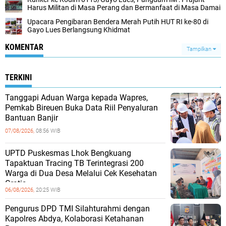
Harus Militan di Masa Perang dan Bermanfaat di Masa Damai
Upacara Pengibaran Bendera Merah Putih HUT RI ke-80 di
Gayo Lues Berlangsung Khidmat
KOMENTAR
Tampilkan
TERKINI
Tanggapi Aduan Warga kepada Wapres,
Pemkab Bireuen Buka Data Riil Penyaluran
Bantuan Banjir
07/08/2026,
08:56 WIB
UPTD Puskesmas Lhok Bengkuang
Tapaktuan ‎Tracing TB Terintegrasi 200
Warga di Dua Desa Melalui Cek Kesehatan
Gratis
06/08/2026,
20:25 WIB
Pengurus DPD TMI Silahturahmi dengan
Kapolres Abdya, Kolaborasi Ketahanan