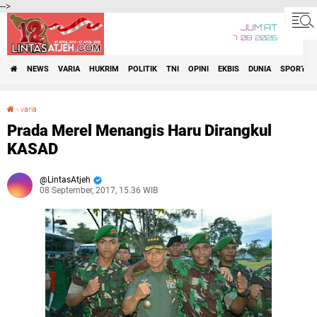
-->
JUM'AT
7•08•2026
NEWS
VARIA
HUKRIM
POLITIK
TNI
OPINI
EKBIS
DUNIA
SPORT
›
varia
Prada Merel Menangis Haru Dirangkul KASAD
Prada Merel Menangis Haru Dirangkul
KASAD
LintasAtjeh
08 September, 2017, 15.36 WIB