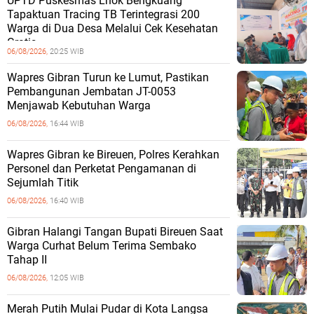
UPTD Puskesmas Lhok Bengkuang
Tapaktuan ‎Tracing TB Terintegrasi 200
Warga di Dua Desa Melalui Cek Kesehatan
Gratis
06/08/2026,
20:25 WIB
Wapres Gibran Turun ke Lumut, Pastikan
Pembangunan Jembatan JT-0053
Menjawab Kebutuhan Warga
06/08/2026,
16:44 WIB
Wapres Gibran ke Bireuen, Polres Kerahkan
Personel dan Perketat Pengamanan di
Sejumlah Titik
06/08/2026,
16:40 WIB
Gibran Halangi Tangan Bupati Bireuen Saat
Warga Curhat Belum Terima Sembako
Tahap II
06/08/2026,
12:05 WIB
Merah Putih Mulai Pudar di Kota Langsa