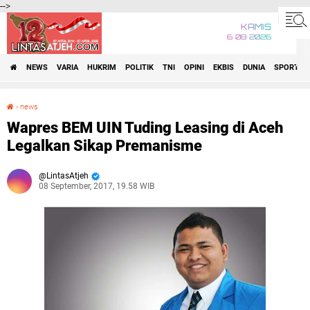
-->
KAMIS
6•08•2026
NEWS
VARIA
HUKRIM
POLITIK
TNI
OPINI
EKBIS
DUNIA
SPORT
›
news
Wapres BEM UIN Tuding Leasing di Aceh Legalkan Sikap Premanisme
Wapres BEM UIN Tuding Leasing di Aceh
Legalkan Sikap Premanisme
LintasAtjeh
08 September, 2017, 19.58 WIB