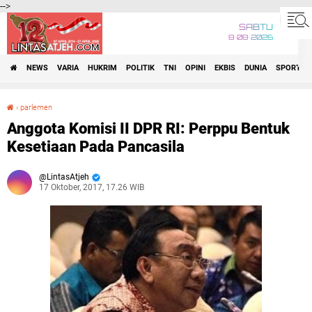
-->
SABTU
8•08•2026
NEWS
VARIA
HUKRIM
POLITIK
TNI
OPINI
EKBIS
DUNIA
SPORT
›
parlemen
Anggota Komisi II DPR RI: Perppu Bentuk Kesetiaan Pada Pancasila
Anggota Komisi II DPR RI: Perppu Bentuk
Kesetiaan Pada Pancasila
LintasAtjeh
17 Oktober, 2017, 17.26 WIB