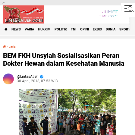
-->
JUM'AT
7•08•2026
NEWS
VARIA
HUKRIM
POLITIK
TNI
OPINI
EKBIS
DUNIA
SPORT
›
varia
BEM FKH Unsyiah Sosialisasikan Peran Dokter Hewan dalam Kesehatan Manusia
BEM FKH Unsyiah Sosialisasikan Peran
Dokter Hewan dalam Kesehatan Manusia
LintasAtjeh
30 April, 2018, 07.53 WIB