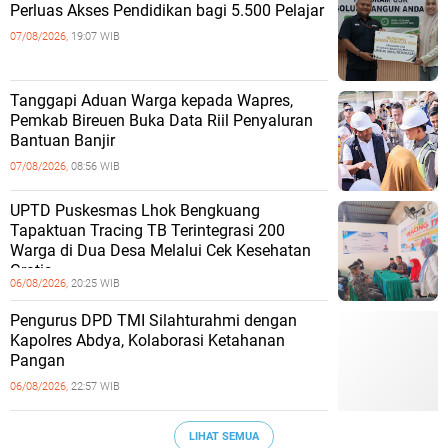
Perluas Akses Pendidikan bagi 5.500 Pelajar ‎
07/08/2026,
19:07 WIB
Tanggapi Aduan Warga kepada Wapres,
Pemkab Bireuen Buka Data Riil Penyaluran
Bantuan Banjir
07/08/2026,
08:56 WIB
UPTD Puskesmas Lhok Bengkuang
Tapaktuan ‎Tracing TB Terintegrasi 200
Warga di Dua Desa Melalui Cek Kesehatan
Gratis
06/08/2026,
20:25 WIB
Pengurus DPD TMI Silahturahmi dengan
Kapolres Abdya, Kolaborasi Ketahanan
Pangan
06/08/2026,
22:57 WIB
LIHAT SEMUA