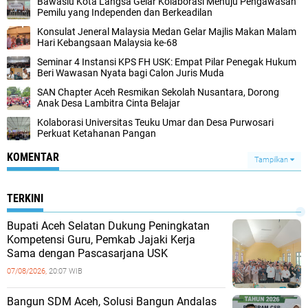
Bawaslu Kota Langsa Gelar Kolaborasi Menuju Pengawasan
Pemilu yang Independen dan Berkeadilan
Konsulat Jeneral Malaysia Medan Gelar Majlis Makan Malam
Hari Kebangsaan Malaysia ke-68
Seminar 4 Instansi KPS FH USK: Empat Pilar Penegak Hukum
Beri Wawasan Nyata bagi Calon Juris Muda
SAN Chapter Aceh Resmikan Sekolah Nusantara, Dorong
Anak Desa Lambitra Cinta Belajar
Kolaborasi Universitas Teuku Umar dan Desa Purwosari
Perkuat Ketahanan Pangan
KOMENTAR
Tampilkan
TERKINI
Bupati Aceh Selatan Dukung Peningkatan
Kompetensi Guru, Pemkab Jajaki Kerja
Sama dengan Pascasarjana USK
07/08/2026,
20:07 WIB
‎Bangun SDM Aceh, Solusi Bangun Andalas