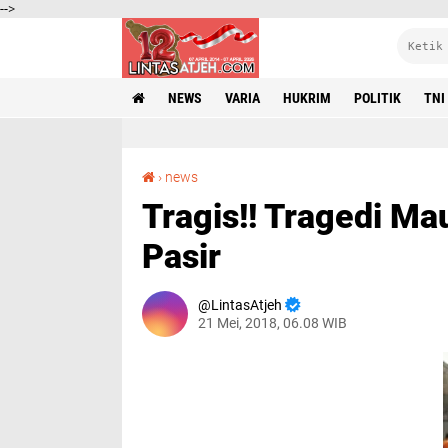
-->
NEWS
VARIA
HUKRIM
POLITIK
TNI
Tragis!! Tragedi Maut Truk Bermuatan Gula Pasir
›
news
Tragis!! Tragedi Ma
Pasir
LintasAtjeh
21 Mei, 2018, 06.08 WIB