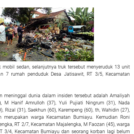
 mobil sedan, selanjutnya truk tersebut menyeruduk 13 unit
n 7 rumah penduduk Desa Jatisawit, RT 3/5, Kecamatan
n meninggal dunia dalam insiden tersebut adalah Amaliyah
, M Hanif Amrulloh (37), Yuli Pujiati Ningrum (31), Nada
), Rizal (31), Saekhun (60), Karempeng (60), th, Wahidin (27),
an merupakan warga Kecamatan Bumiayu. Kemudian Roni
lengka, RT 2/7, Kecamatan Majalengka, M Faozan (45), warga
RT 3/4, Kecamatan Bumiayu dan seorang korban lagi belum