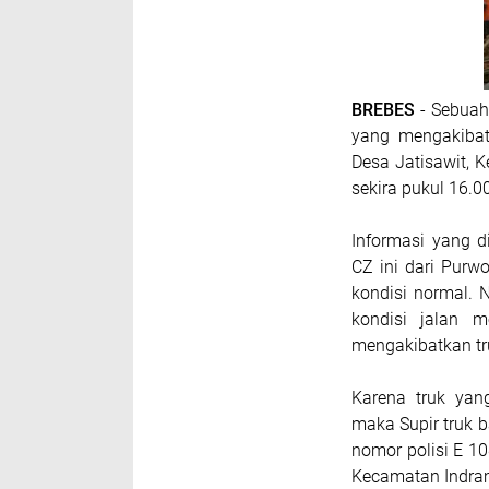
BREBES
- Sebuah 
yang mengakibat
Desa Jatisawit, 
sekira pukul 16.0
Informasi yang d
CZ ini dari Purw
kondisi normal.
kondisi jalan m
mengakibatkan tr
Karena truk yang
maka Supir truk b
nomor polisi E 1
Kecamatan Indra