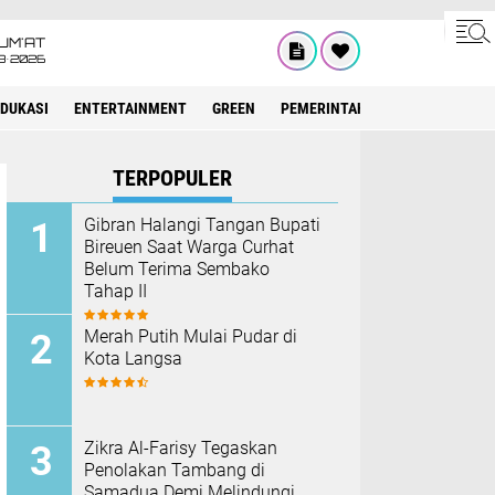
UM'AT
8•2026
EDUKASI
ENTERTAINMENT
GREEN
PEMERINTAH ACEH
OLAHRAG
TERPOPULER
Gibran Halangi Tangan Bupati
Bireuen Saat Warga Curhat
Belum Terima Sembako
Tahap II
Merah Putih Mulai Pudar di
Kota Langsa
Zikra Al-Farisy Tegaskan
Penolakan Tambang di
Samadua Demi Melindungi