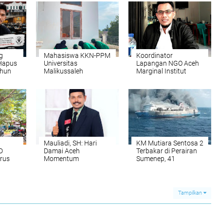
g
Mahasiswa KKN-PPM
Koordinator
Hapus
Universitas
Lapangan NGO Aceh
ahun
Malikussaleh
Marginal Institut
lihkan
Kelompok 30
Bireuen Imbau
dan
Laksanakan Gotong
Masyarakat
BK
Royong di Halaman
Waspadai Potensi
Kantor Geuchik
Cuaca Ekstrem di
Gampong Seuneubok
Aceh
Drien
Mauliadi, SH: Hari
KM Mutiara Sentosa 2
D
Damai Aceh
Terbakar di Perairan
rus
Momentum
Sumenep, 41
Mirwan
Memperkuat
Penumpang Masih
 Plt.
Persatuan dan
Hilang
Mendorong
Pembangunan
Tampilkan
Berkelanjutan