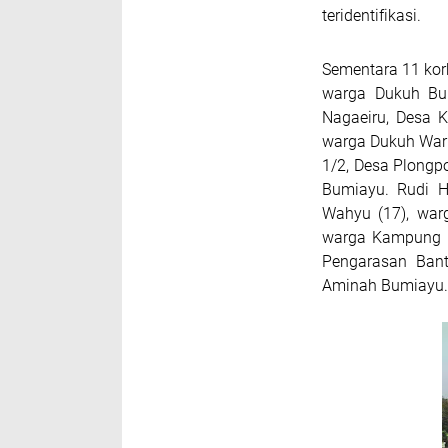
teridentifikasi.
Sementara 11 korb
warga Dukuh Bul
Nagaeiru, Desa K
warga Dukuh Waru
1/2, Desa Plongp
Bumiayu. Rudi H
Wahyu (17), warg
warga Kampung B
Pengarasan Bant
Aminah Bumiayu.