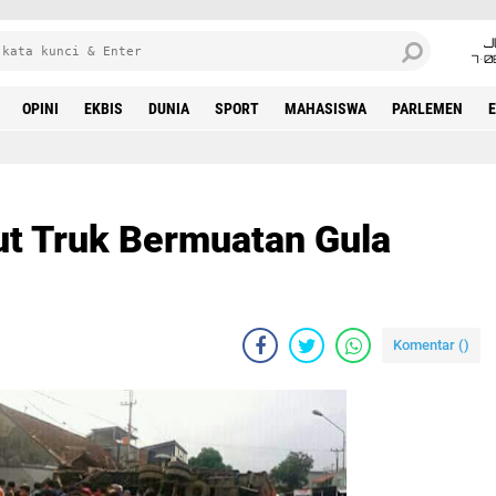
J
7•0
OPINI
EKBIS
DUNIA
SPORT
MAHASISWA
PARLEMEN
ut Truk Bermuatan Gula
Komentar (
)