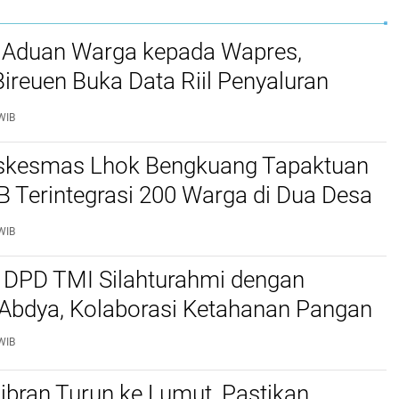
 Aduan Warga kepada Wapres,
reuen Buka Data Riil Penyaluran
anjir
WIB
kesmas Lhok Bengkuang Tapaktuan
TB Terintegrasi 200 Warga di Dua Desa
ek Kesehatan Gratis
WIB
 DPD TMI Silahturahmi dengan
 Abdya, Kolaborasi Ketahanan Pangan
WIB
bran Turun ke Lumut, Pastikan