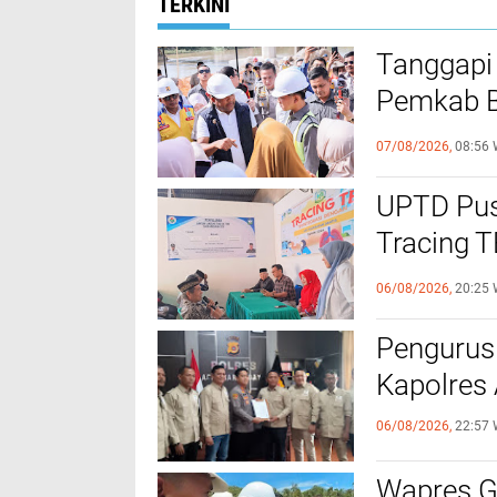
TERKINI
Tanggapi
Pemkab Bi
Bantuan B
07/08/2026,
08:56 
UPTD Pus
‎Tracing 
Melalui C
06/08/2026,
20:25 
Pengurus
Kapolres
06/08/2026,
22:57 
Wapres Gi