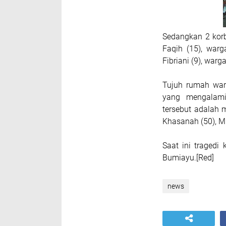
Sedangkan 2 korb
Faqih (15), war
Fibriani (9), war
Tujuh rumah war
yang mengalami 
tersebut adalah m
Khasanah (50), M
Saat ini tragedi 
Bumiayu.[Red]
news