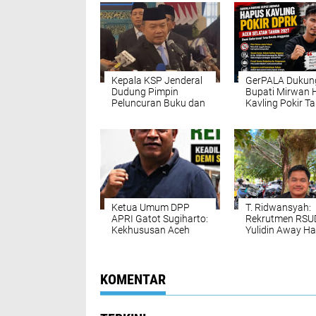
Kepala KSP Jenderal
GerPALA Dukun
Dudung Pimpin
Bupati Mirwan 
Peluncuran Buku dan
Kavling Pokir T
Diskusi Undang-
2027, Dinilai Pu
Undang
Marwah DPRK 
Perekonomian
Tata Kelola AP
Nasional
Ketua Umum DPP
T. Ridwansyah:
APRI Gatot Sugiharto:
Rekrutmen RSU
Kekhususan Aceh
Yulidin Away Ha
Harus Bermuara pada
Diusut, Bupati 
Kedaulatan Rakyat
Diminta Evaluasi
atas Sumber Daya
Direktur
Alam
KOMENTAR