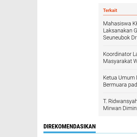
Terkait
Mahasiswa KK
Laksanakan G
Seuneubok Dr
Koordinator L
Masyarakat W
Ketua Umum D
Bermuara pad
T. Ridwansyah
Mirwan Diminta
DIREKOMENDASIKAN