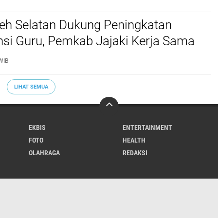
ceh Selatan Dukung Peningkatan
si Guru, Pemkab Jajaki Kerja Sama
ascasarjana USK
WIB
LIHAT SEMUA
EKBIS
ENTERTAINMENT
FOTO
HEALTH
OLAHRAGA
REDAKSI
Varia
Hukrim
Politik
Redaksi
Indeks