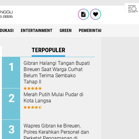
INGGU
8•2026
EDUKASI
ENTERTAINMENT
GREEN
PEMERINTAH ACEH
OLAHRAG
TERPOPULER
Gibran Halangi Tangan Bupati
Bireuen Saat Warga Curhat
Belum Terima Sembako
Tahap II
Merah Putih Mulai Pudar di
Kota Langsa
Wapres Gibran ke Bireuen,
Polres Kerahkan Personel dan
Perketat Pengamanan di