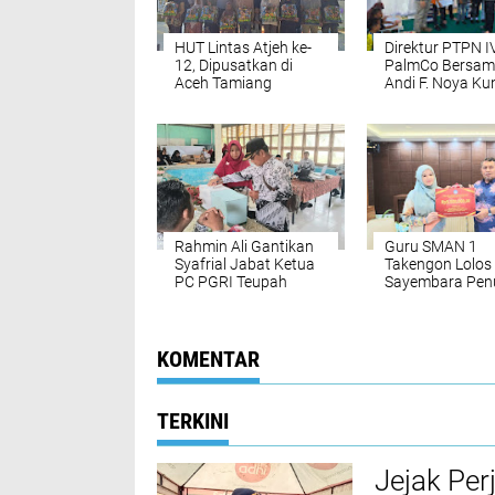
HUT Lintas Atjeh ke-
Direktur PTPN I
12, Dipusatkan di
PalmCo Bersa
Aceh Tamiang
Andi F. Noya Ku
Masyarakat di
Huntara Danan
Rahmin Ali Gantikan
Guru SMAN 1
Syafrial Jabat Ketua
Takengon Lolos
PC PGRI Teupah
Sayembara Penu
Barat
dan Penerjema
Cerita Anak
Dwibahasa
KOMENTAR
TERKINI
Jejak Per