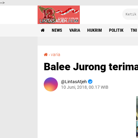
-->
NEWS
VARIA
HUKRIM
POLITIK
TNI
Balee Jurong terima Asrizal H. Asnawi Award
›
varia
Balee Jurong terima
LintasAtjeh
10 Juni, 2018, 00.17 WIB