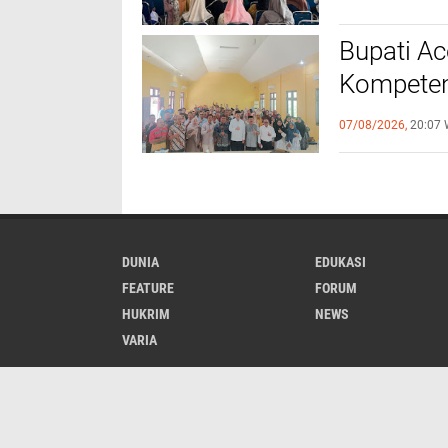
Bupati A
Kompeten
dengan P
07/08/2026,
20:07 
DUNIA
EDUKASI
FEATURE
FORUM
HUKRIM
NEWS
VARIA