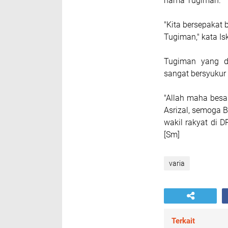
nama Tugiman.
"Kita bersepakat
Tugiman," kata Is
Tugiman yang d
sangat bersyukur 
"Allah maha besa
Asrizal, semoga B
wakil rakyat di D
[Sm]
varia
Terkait