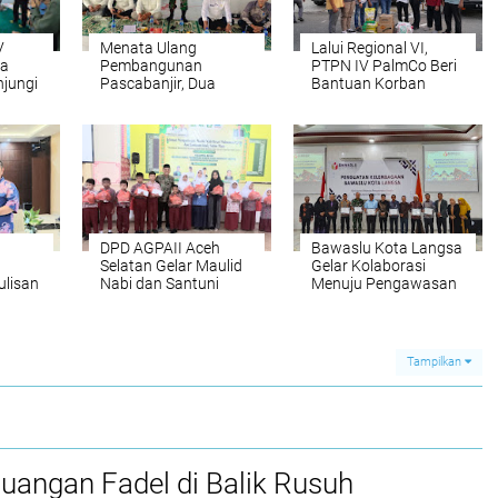
V
Menata Ulang
Lalui Regional VI,
ma
Pembangunan
PTPN IV PalmCo Beri
njungi
Pascabanjir, Dua
Bantuan Korban
Gampong di
Banjir Aceh
tara
Peusangan Gelar
Musrembangdes
DPD AGPAII Aceh
Bawaslu Kota Langsa
Selatan Gelar Maulid
Gelar Kolaborasi
lisan
Nabi dan Santuni
Menuju Pengawasan
han
Anak Yatim
Pemilu yang
Independen dan
Berkeadilan
Tampilkan
juangan Fadel di Balik Rusuh