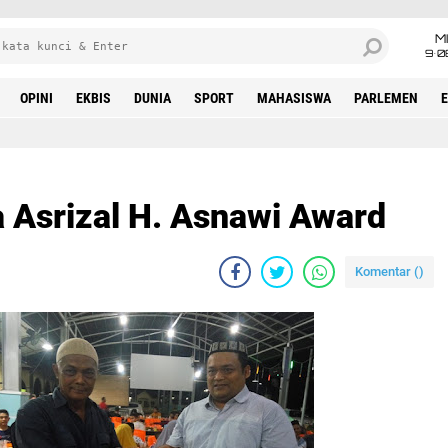
M
9•0
OPINI
EKBIS
DUNIA
SPORT
MAHASISWA
PARLEMEN
 Asrizal H. Asnawi Award
Komentar (
)