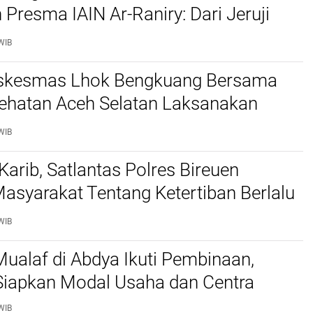
 Presma IAIN Ar-Raniry: Dari Jeruji
 hingga Putusan Bebas
WIB
skesmas Lhok Bengkuang Bersama
ehatan Aceh Selatan Laksanakan
aan Kesehatan PROLANIS Diabetes
WIB
an Hipertensi
Karib, Satlantas Polres Bireuen
asyarakat Tentang Ketertiban Berlalu
WIB
ualaf di Abdya Ikuti Pembinaan,
iapkan Modal Usaha dan Centra
WIB