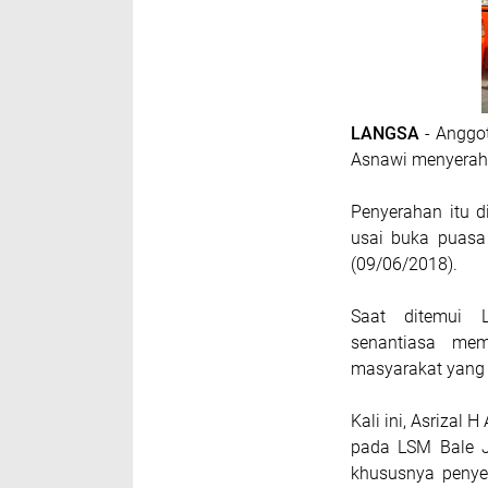
LANGSA
- Anggot
Asnawi menyerahk
Penyerahan itu d
usai buka puasa
(09/06/2018).
Saat ditemui L
senantiasa mem
masyarakat yang 
Kali ini, Asrizal 
pada LSM Bale J
khususnya penye