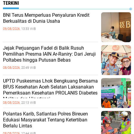
TERKINI
BNI Terus Memperluas Penyaluran Kredit
Berkualitas di Dunia Usaha
09/08/2026,
13:33 WIB
Jejak Perjuangan Fadel di Balik Rusuh
Pemilihan Presma IAIN Ar-Raniry: Dari Jeruji
Poltabes hingga Putusan Bebas
08/08/2026,
20:49 WIB
UPTD Puskesmas Lhok Bengkuang Bersama
BPJS Kesehatan Aceh Selatan Laksanakan
Pemeriksaan Kesehatan PROLANIS Diabetes
Melitus dan Hipertensi
08/08/2026,
20:13 WIB
Polantas Karib, Satlantas Polres Bireuen
Edukasi Masyarakat Tentang Ketertiban
Berlalu Lintas
08/08/2026,
12:44 WIB