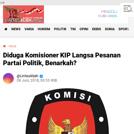
-->
MINGGU
9•08•2026
NEWS
VARIA
HUKRIM
POLITIK
TNI
OPINI
EKBIS
DUNIA
SPORT
›
news
Diduga Komisioner KIP Langsa Pesanan Partai Politik, Benarkah?
Diduga Komisioner KIP Langsa Pesanan
Partai Politik, Benarkah?
LintasAtjeh
08 Juni, 2018, 00.55 WIB